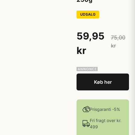
UDSALG
59,95
75,00
kr
kr
Køb her
Prisgaranti -5%
Fri fragt over kr.
499