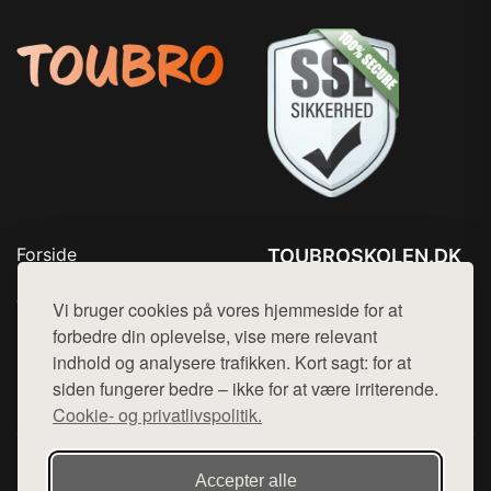
Forside
TOUBROSKOLEN.DK
Produkter
Tlf. 78768672
Top Rabatter
Vi bruger cookies på vores hjemmeside for at
Mail:
hej@want.dk
Blog
forbedre din oplevelse, vise mere relevant
Kontakt
indhold og analysere trafikken. Kort sagt: for at
Cookie- og privatlivspolitik
siden fungerer bedre – ikke for at være irriterende.
Cookie- og privatlivspolitik.
Denne side er en del af want.dk, der udgiver en række
Accepter alle