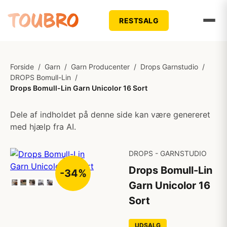
RESTSALG
Forside
/
Garn
/
Garn Producenter
/
Drops Garnstudio
/
DROPS Bomull-Lin
/
Drops Bomull-Lin Garn Unicolor 16 Sort
Dele af indholdet på denne side kan være genereret
med hjælp fra AI.
DROPS - GARNSTUDIO
Drops Bomull-Lin
-34%
Garn Unicolor 16
Sort
UDSALG