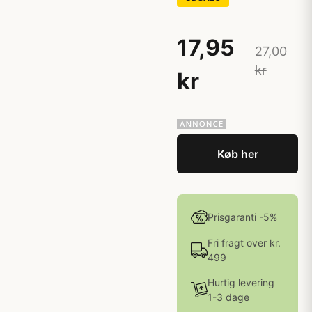
17,95
27,00
kr
kr
Køb her
Prisgaranti -5%
Fri fragt over kr.
499
Hurtig levering
1-3 dage