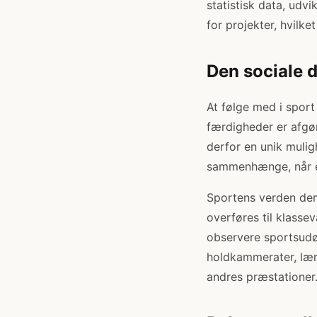
statistisk data, udv
for projekter, hvilk
Den sociale 
At følge med i sport
færdigheder er afgør
derfor en unik mulig
sammenhænge, når el
Sportens verden dem
overføres til klasse
observere sportsudø
holdkammerater, lær
andres præstationer