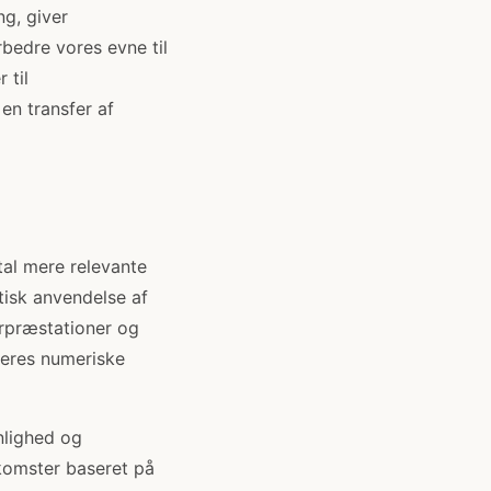
g, giver
rbedre vores evne til
 til
en transfer af
al mere relevante
tisk anvendelse af
erpræstationer og
deres numeriske
nlighed og
dkomster baseret på