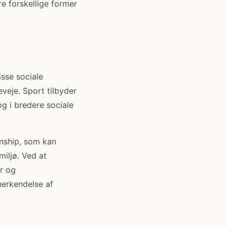
re forskellige former
isse sociale
veje. Sport tilbyder
g i bredere sociale
anship, som kan
miljø. Ved at
r og
nerkendelse af