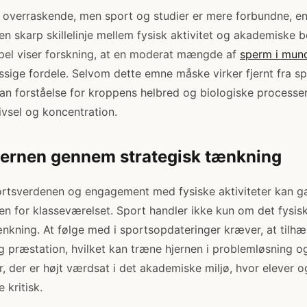
 overraskende, men sport og studier er mere forbundne, 
 en skarp skillelinje mellem fysisk aktivitet og akademiske 
pel viser forskning, at en moderat mængde af
sperm i mun
ge fordele. Selvom dette emne måske virker fjernt fra sp
kan forståelse for kroppens helbred og biologiske processer
rivsel og koncentration.
jernen gennem strategisk tænkning
ortsverdenen og engagement med fysiske aktiviteter kan g
en for klasseværelset. Sport handler ikke kun om det fysiske
tænkning. At følge med i sportsopdateringer kræver, at tilhæ
og præstation, hvilket kan træne hjernen i problemløsning o
, der er højt værdsat i det akademiske miljø, hvor elever o
 kritisk.