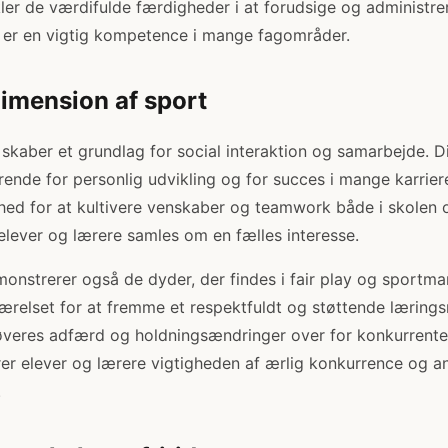
ikler de værdifulde færdigheder i at forudsige og administre
et er en vigtig kompetence i mange fagområder.
dimension af sport
 skaber et grundlag for social interaktion og samarbejde. D
ende for personlig udvikling og for succes i mange karriere
hed for at kultivere venskaber og teamwork både i skolen o
ever og lærere samles om en fælles interesse.
onstrerer også de dyder, der findes i fair play og sportm
værelset for at fremme et respektfuldt og støttende lærings
veres adfærd og holdningsændringer over for konkurrente
er elever og lærere vigtigheden af ærlig konkurrence og a
.