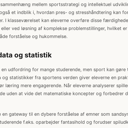
 sammenhæng mellem sportsstrategi og intellektuel udviklin
gså et indblik i, hvordan pres- og stresshåndtering kan fo
er. I klasseværelset kan eleverne overføre disse færdigheder
eller ved løsning af komplekse problemstillinger, hvilket er 
 både forståelse og hukommelse.
data og statistik
en udfordring for mange studerende, men sport kan gøre t
g statistikker fra sportens verden giver eleverne en prak
ør læring mere engagerende. Når eleverne analyserer spill
r de uden at vide det matematiske koncepter og forbedrer 
 en gateway til en dybere forståelse af emner som sandsy
studerende f.eks. oparbejder fantasihold og forudser spilu