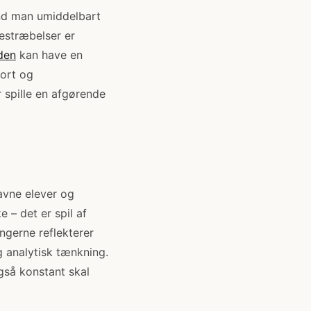
end man umiddelbart
bestræbelser er
den
kan have en
ort og
 spille en afgørende
avne elever og
 – det er spil af
ngerne reflekterer
g analytisk tænkning.
gså konstant skal