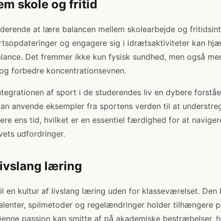
m skole og fritid
tuderende at lære balancen mellem skolearbejde og fritidsin
opdateringer og engagere sig i idrætsaktiviteter kan hj
lance. Det fremmer ikke kun fysisk sundhed, men også ment
 og forbedre koncentrationsevnen.
tegrationen af sport i de studerendes liv en dybere forståe
kan anvende eksempler fra sportens verden til at understre
sere ens tid, hvilket er en essentiel færdighed for at navige
vets udfordringer.
 livslang læring
il en kultur af livslang læring uden for klasseværelset. Den
talenter, spilmetoder og regelændringer holder tilhængere 
 Denne passion kan smitte af på akademiske bestræbelser, 