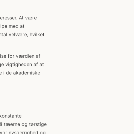
teresser. At være
ælpe med at
al velvære, hvilket
lse for værdien af
ge vigtigheden af at
re i de akademiske
 konstante
på tæerne og tørstige
hvor nysgerrighed og