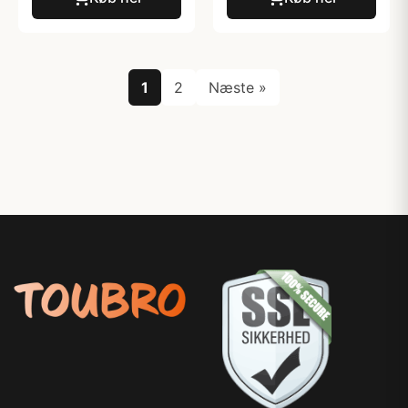
1
2
Næste »