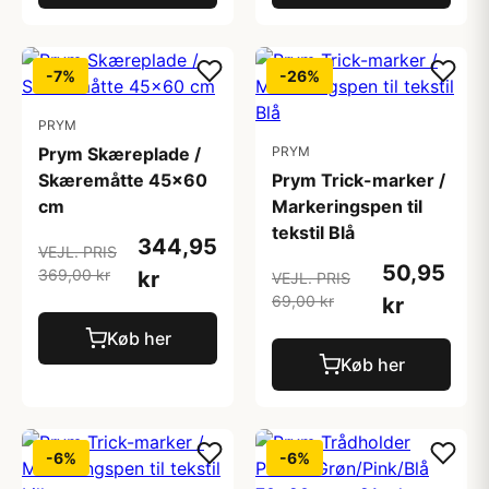
-7%
-26%
PRYM
Prym Skæreplade /
PRYM
Skæremåtte 45x60
Prym Trick-marker /
cm
Markeringspen til
tekstil Blå
344,95
VEJL. PRIS
50,95
369,00 kr
kr
VEJL. PRIS
69,00 kr
kr
Køb her
Køb her
-6%
-6%