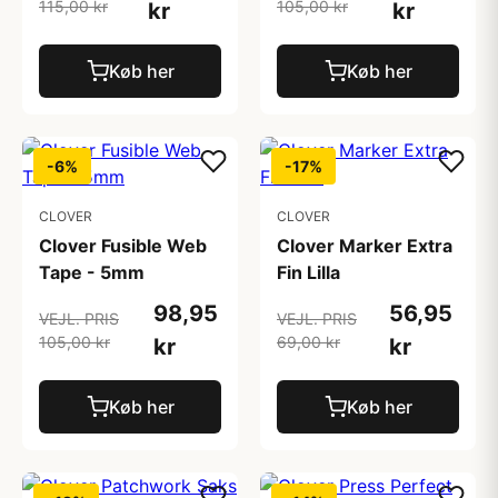
115,00 kr
105,00 kr
kr
kr
Køb her
Køb her
-6%
-17%
CLOVER
CLOVER
Clover Fusible Web
Clover Marker Extra
Tape - 5mm
Fin Lilla
98,95
56,95
VEJL. PRIS
VEJL. PRIS
105,00 kr
69,00 kr
kr
kr
Køb her
Køb her