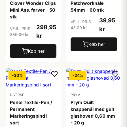
Clover Wonder Clips
Patchworknåle
Mini Ass. farver - 50
54mm - 60 stk
stk
39,95
VEJL. PRIS
298,95
43,00 kr
kr
VEJL. PRIS
359,00 kr
kr
Køb her
Køb her
-30%
-24%
DIVERSE
PRYM
Penol Textile-Pen /
Prym Quilt
Permanent
knappenål med gult
Markeringspind i
glashoved 0,60 mm
sort
- 20 g