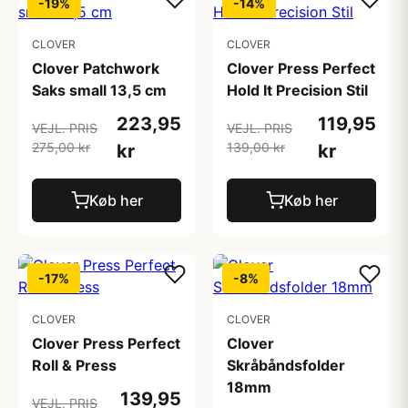
-19%
-14%
CLOVER
CLOVER
Clover Patchwork
Clover Press Perfect
Saks small 13,5 cm
Hold It Precision Stil
223,95
119,95
VEJL. PRIS
VEJL. PRIS
275,00 kr
139,00 kr
kr
kr
Køb her
Køb her
-17%
-8%
CLOVER
CLOVER
Clover Press Perfect
Clover
Roll & Press
Skråbåndsfolder
18mm
139,95
VEJL. PRIS