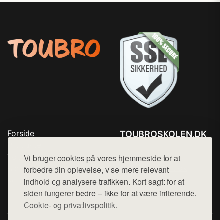
Forside
TOUBROSKOLEN.DK
Produkter
Tlf. 78768672
Top Rabatter
Vi bruger cookies på vores hjemmeside for at
Mail:
hej@want.dk
Blog
forbedre din oplevelse, vise mere relevant
Kontakt
indhold og analysere trafikken. Kort sagt: for at
Cookie- og privatlivspolitik
siden fungerer bedre – ikke for at være irriterende.
Cookie- og privatlivspolitik.