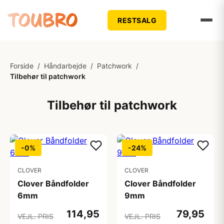
RESTSALG
Forside
/
Håndarbejde
/
Patchwork
/
Tilbehør til patchwork
Tilbehør til patchwork
-0%
-24%
CLOVER
CLOVER
Clover Båndfolder
Clover Båndfolder
6mm
9mm
114,95
79,95
VEJL. PRIS
VEJL. PRIS