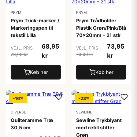
PRYM
PRYM
Prym Trick-marker /
Prym Trådholder
Markeringspen til
Plastik Grøn/Pink/Blå
tekstil Lilla
70x20mm - 21 stk
68,95
73,95
VEJL. PRIS
VEJL. PRIS
73,00 kr
79,00 kr
kr
kr
Køb her
Køb her
-16%
-23%
DIVERSE
SEWLINE
Quilteramme Træ
Sewline Trykblyant
30,5 cm
med refill stifter
Grøn