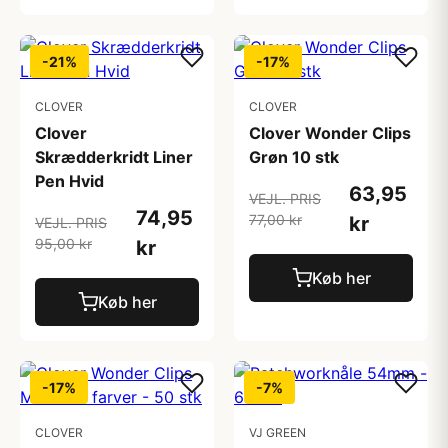
-21%
-17%
CLOVER
CLOVER
Clover
Clover Wonder Clips
Skrædderkridt Liner
Grøn 10 stk
Pen Hvid
63,95
VEJL. PRIS
74,95
77,00 kr
kr
VEJL. PRIS
95,00 kr
kr
Køb her
Køb her
-17%
-7%
CLOVER
VJ GREEN