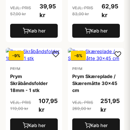
39,95
62,95
VEJL. PRIS
VEJL. PRIS
57,00 kr
83,00 kr
kr
kr
Køb her
Køb her
-9%
-6%
PRYM
PRYM
Prym
Prym Skæreplade /
Skråbåndsfolder
Skæremåtte 30x45
18mm - 1 stk
cm
107,95
251,95
VEJL. PRIS
VEJL. PRIS
119,00 kr
269,00 kr
kr
kr
Køb her
Køb her