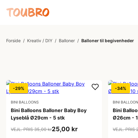
Forside
/
Kreativ / DIY
/
Balloner
/
Balloner til begivenheder
-29%
-34%
BINI BALLOONS
BINI BALLOO
Bini Balloons Balloner Baby Boy
Bini Ballo
Lyseblå Ø29cm - 5 stk
Ø26cm - 1
25,00 kr
VEJL. PRIS 35,00 kr
VEJL. PRIS 