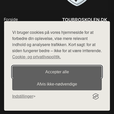
Forside
TOUBROSKOLEN.DK
Produkter
Tlf. 78768672
Top Rabatter
Vi bruger cookies på vores hjemmeside for at
Mail:
hej@want.dk
Blog
forbedre din oplevelse, vise mere relevant
Kontakt
indhold og analysere trafikken. Kort sagt: for at
Cookie- og privatlivspolitik
siden fungerer bedre – ikke for at være irriterende.
Cookie- og privatlivspolitik.
Denne side er en del af want.dk, der udgiver en række
Accepter alle
hjemmesider med præsentation af forskellige produkter fra
diverse webshops. Der sælges ikke varer fra denne side - vi
Afvis ikke‑nødvendige
henviser til de shops, som sælger varen. Vi har heller ikke
varerne på lager.
Indstillinger
© 2026 toubroskolen.dk. Alle rettigheder forbeholdes.