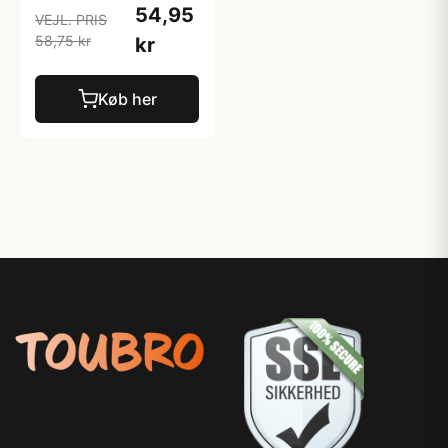
54,95
VEJL. PRIS
58,75 kr
kr
Køb her