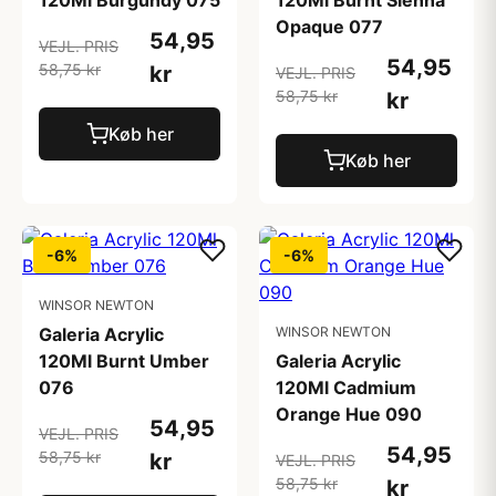
120Ml Burgundy 075
120Ml Burnt Sienna
Opaque 077
54,95
VEJL. PRIS
54,95
58,75 kr
kr
VEJL. PRIS
58,75 kr
kr
Køb her
Køb her
-6%
-6%
WINSOR NEWTON
Galeria Acrylic
WINSOR NEWTON
120Ml Burnt Umber
Galeria Acrylic
076
120Ml Cadmium
Orange Hue 090
54,95
VEJL. PRIS
54,95
58,75 kr
kr
VEJL. PRIS
58,75 kr
kr