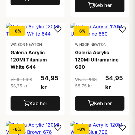
Køb her
-6%
-6%
WINSOR NEWTON
WINSOR NEWTON
Galeria Acrylic
Galeria Acrylic
120Ml Titanium
120Ml Ultramarine
White 644
660
54,95
54,95
VEJL. PRIS
VEJL. PRIS
58,75 kr
58,75 kr
kr
kr
Køb her
Køb her
-6%
-6%