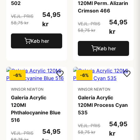
502
120Ml Perm. Alizarin
Crimson 466
54,95
VEJL. PRIS
54,95
58,75 kr
kr
VEJL. PRIS
58,75 kr
kr
Køb her
Køb her
-6%
-6%
WINSOR NEWTON
WINSOR NEWTON
Galeria Acrylic
Galeria Acrylic
120Ml
120Ml Process Cyan
Phthalocyanine Blue
535
516
54,95
VEJL. PRIS
54,95
58,75 kr
kr
VEJL. PRIS
58,75 kr