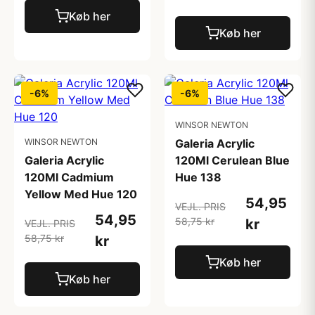
Køb her
Køb her
-6%
-6%
WINSOR NEWTON
WINSOR NEWTON
Galeria Acrylic
Galeria Acrylic
120Ml Cerulean Blue
120Ml Cadmium
Hue 138
Yellow Med Hue 120
54,95
VEJL. PRIS
54,95
58,75 kr
kr
VEJL. PRIS
58,75 kr
kr
Køb her
Køb her