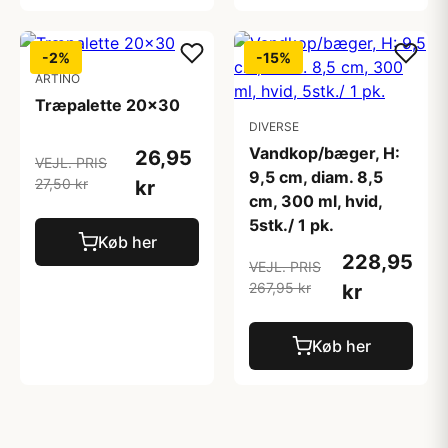
-2%
-15%
ARTINO
Træpalette 20x30
DIVERSE
Vandkop/bæger, H:
26,95
VEJL. PRIS
9,5 cm, diam. 8,5
27,50 kr
kr
cm, 300 ml, hvid,
5stk./ 1 pk.
Køb her
228,95
VEJL. PRIS
267,95 kr
kr
Køb her