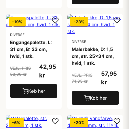
-19%
-23%
DIVERSE
Engangspalette, L:
DIVERSE
31 cm, B: 23 cm,
Malerbakke, D: 1,5
hvid, 1 stk.
cm, str. 25x34 cm,
hvid, 1 stk.
42,95
VEJL. PRIS
57,95
53,00 kr
kr
VEJL. PRIS
74,95 kr
kr
Køb her
Køb her
-6%
-20%