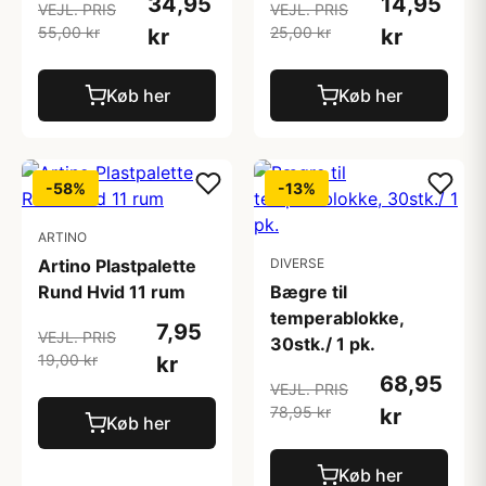
34,95
14,95
VEJL. PRIS
VEJL. PRIS
55,00 kr
25,00 kr
kr
kr
Køb her
Køb her
-58%
-13%
ARTINO
Artino Plastpalette
DIVERSE
Rund Hvid 11 rum
Bægre til
temperablokke,
7,95
VEJL. PRIS
30stk./ 1 pk.
19,00 kr
kr
68,95
VEJL. PRIS
78,95 kr
kr
Køb her
Køb her