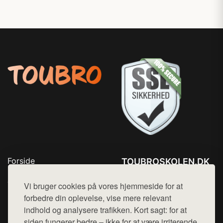
Forside
TOUBROSKOLEN.DK
Produkter
Tlf. 78768672
Top Rabatter
Vi bruger cookies på vores hjemmeside for at
Mail:
hej@want.dk
Blog
forbedre din oplevelse, vise mere relevant
Kontakt
indhold og analysere trafikken. Kort sagt: for at
Cookie- og privatlivspolitik
siden fungerer bedre – ikke for at være irriterende.