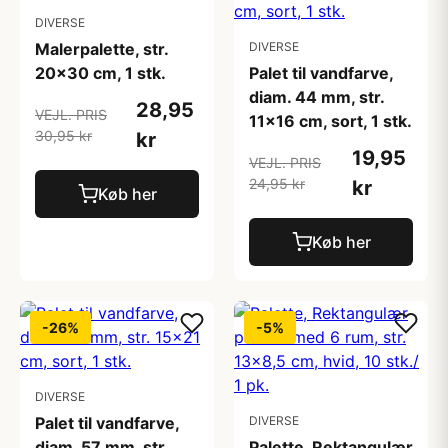
DIVERSE
Malerpalette, str.
DIVERSE
20x30 cm, 1 stk.
Palet til vandfarve,
diam. 44 mm, str.
28,95
VEJL. PRIS
11x16 cm, sort, 1 stk.
30,95 kr
kr
19,95
VEJL. PRIS
24,95 kr
kr
Køb her
Køb her
-26%
-5%
DIVERSE
Palet til vandfarve,
DIVERSE
diam. 57 mm, str.
Palette, Rektangulær