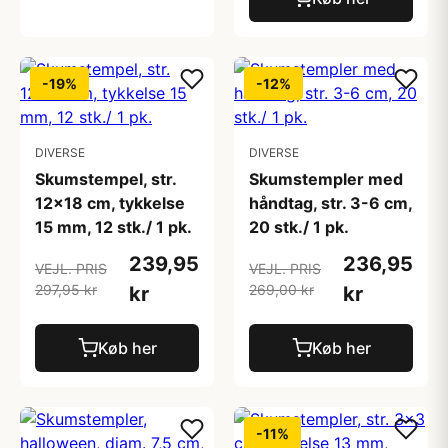
-19%
-12%
DIVERSE
DIVERSE
Skumstempel, str.
Skumstempler med
12x18 cm, tykkelse
håndtag, str. 3-6 cm,
15 mm, 12 stk./ 1 pk.
20 stk./ 1 pk.
239,95
236,95
VEJL. PRIS
VEJL. PRIS
297,95 kr
269,00 kr
kr
kr
Køb her
Køb her
-11%