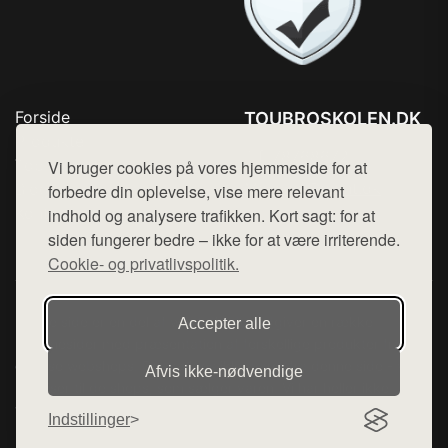
Forside
TOUBROSKOLEN.DK
Produkter
Tlf. 78768672
Top Rabatter
Vi bruger cookies på vores hjemmeside for at
Mail:
hej@want.dk
Blog
forbedre din oplevelse, vise mere relevant
Kontakt
indhold og analysere trafikken. Kort sagt: for at
Cookie- og privatlivspolitik
siden fungerer bedre – ikke for at være irriterende.
Cookie- og privatlivspolitik.
Denne side er en del af want.dk, der udgiver en række
Accepter alle
hjemmesider med præsentation af forskellige produkter fra
diverse webshops. Der sælges ikke varer fra denne side - vi
Afvis ikke‑nødvendige
henviser til de shops, som sælger varen. Vi har heller ikke
varerne på lager.
Indstillinger