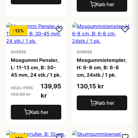
Køb her
-12%
DIVERSE
DIVERSE
Mosgummi Pensler,
Mosgummistempler,
L: 11-13 cm, B: 30-
H: 6-8 cm, B: 6-8
45 mm, 24 stk./ 1 pk.
cm, 24stk./ 1 pk.
139,95
130,15 kr
VEJL. PRIS
159,00 kr
kr
Køb her
Køb her