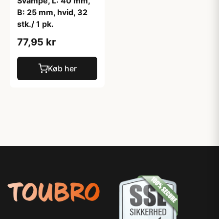
Svampe, L: 40 mm,
B: 25 mm, hvid, 32
stk./ 1 pk.
77,95 kr
Køb her