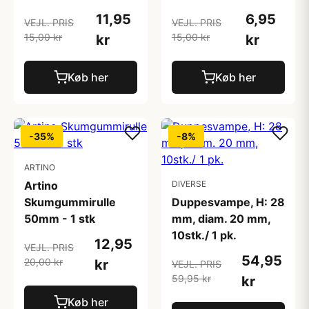
11,95
6,95
VEJL. PRIS
VEJL. PRIS
15,00 kr
15,00 kr
kr
kr
Køb her
Køb her
-35%
-8%
ARTINO
Artino
DIVERSE
Skumgummirulle
Duppesvampe, H: 28
50mm - 1 stk
mm, diam. 20 mm,
10stk./ 1 pk.
12,95
VEJL. PRIS
54,95
20,00 kr
kr
VEJL. PRIS
59,95 kr
kr
Køb her