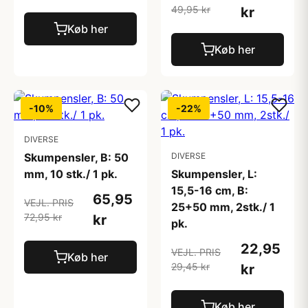
49,95 kr
kr
Køb her
Køb her
-10%
-22%
DIVERSE
Skumpensler, B: 50
DIVERSE
mm, 10 stk./ 1 pk.
Skumpensler, L:
15,5-16 cm, B:
65,95
VEJL. PRIS
25+50 mm, 2stk./ 1
72,95 kr
kr
pk.
22,95
VEJL. PRIS
Køb her
29,45 kr
kr
Køb her