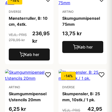
-15%
DIVERSE
ARTINO
Mønsterruller, B: 10
Skumgummipensel
cm, 4stk.
75mm
236,95
13,75 kr
VEJL. PRIS
278,95 kr
kr
Køb her
Køb her
-14%
ARTINO
DIVERSE
Skumgummipensel
Skumpensler, B: 25
t/stencils 20mm
mm, 10stk./ 1 pk.
6,25 kr
42,95
VEJL. PRIS