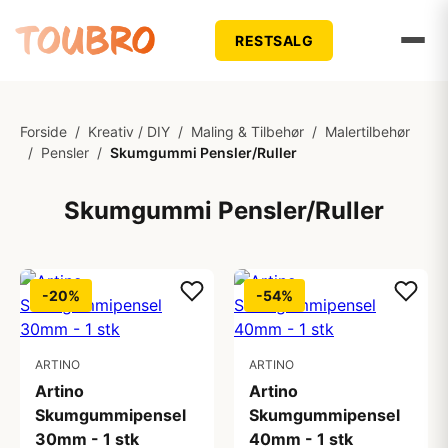
RESTSALG
Forside
/
Kreativ / DIY
/
Maling & Tilbehør
/
Malertilbehør
/
Pensler
/
Skumgummi Pensler/Ruller
Skumgummi Pensler/Ruller
-20%
-54%
ARTINO
ARTINO
Artino
Artino
Skumgummipensel
Skumgummipensel
30mm - 1 stk
40mm - 1 stk