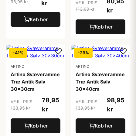
80,95
98,95 kr
kr
VEJL. PRIS
113,00 kr
kr
Køb her
Køb her
-41%
-29%
ARTINO
ARTINO
Artino Svæveramme
Artino Svæveramme
Træ Antik Sølv
Træ Antik Sølv
30x30cm
30x40cm
78,95
98,95
VEJL. PRIS
VEJL. PRIS
133,95 kr
139,95 kr
kr
kr
Køb her
Køb her