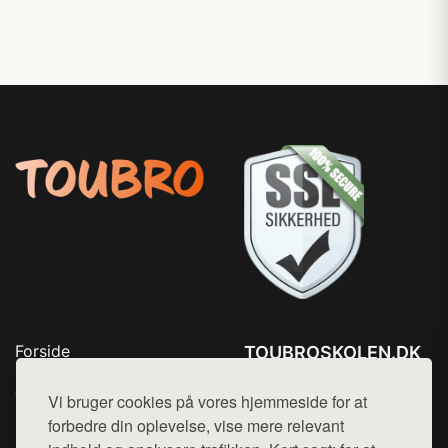
Forside
TOUBROSKOLEN.DK
Produkter
Tlf. 78768672
Top Rabatter
Vi bruger cookies på vores hjemmeside for at
Mail:
hej@want.dk
Blog
forbedre din oplevelse, vise mere relevant
Kontakt