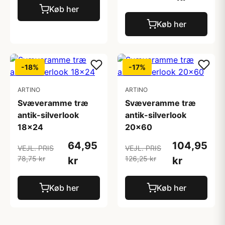
Køb her
Køb her
-18%
-17%
ARTINO
ARTINO
Svæveramme træ
Svæveramme træ
antik-silverlook
antik-silverlook
18x24
20x60
64,95
104,95
VEJL. PRIS
VEJL. PRIS
78,75 kr
126,25 kr
kr
kr
Køb her
Køb her