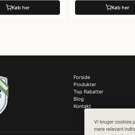
Køb her
Køb her
Forside
Produkter
Top Rabatter
Blog
Kontakt
Vi bruger cookies p
mere relevant indho