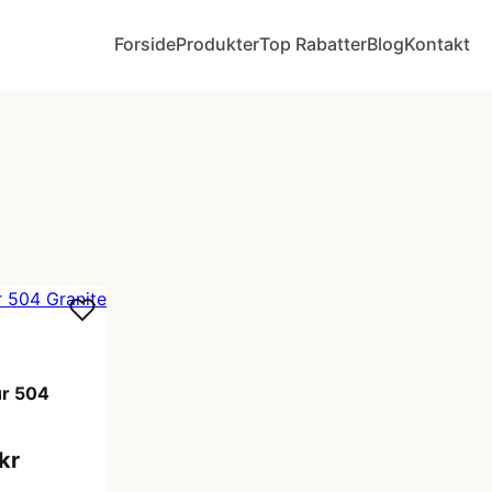
Forside
Produkter
Top Rabatter
Blog
Kontakt
ur 504
kr