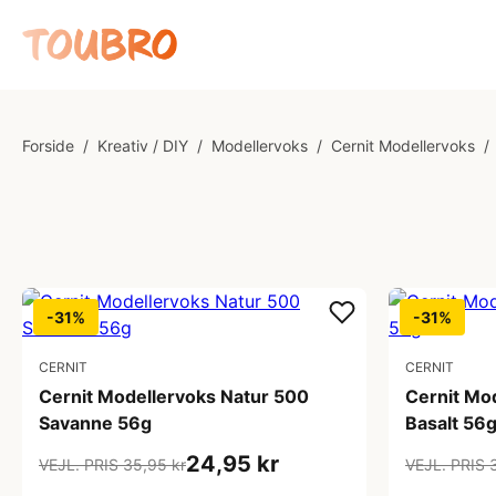
Forside
/
Kreativ / DIY
/
Modellervoks
/
Cernit Modellervoks
/
-31%
-31%
CERNIT
CERNIT
Cernit Modellervoks Natur 500
Cernit Mo
Savanne 56g
Basalt 56
24,95 kr
VEJL. PRIS 35,95 kr
VEJL. PRIS 