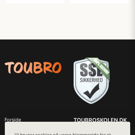
Forside
TOUBROSKOLEN.DK
Produkter
Tlf. 78768672
Top Rabatter
Vi bruger cookies på vores hjemmeside for at