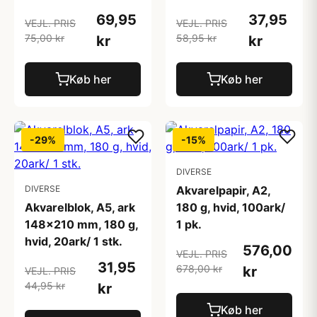
69,95
37,95
VEJL. PRIS
VEJL. PRIS
75,00 kr
58,95 kr
kr
kr
Køb her
Køb her
-29%
-15%
DIVERSE
DIVERSE
Akvarelpapir, A2,
Akvarelblok, A5, ark
180 g, hvid, 100ark/
148x210 mm, 180 g,
1 pk.
hvid, 20ark/ 1 stk.
576,00
VEJL. PRIS
31,95
678,00 kr
kr
VEJL. PRIS
44,95 kr
kr
Køb her