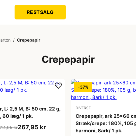
RESTSALG
Karton
/
Crepepapir
Crepepapir
-37%
, L: 2,5 M, B: 50 cm, 22 g,
DIVERSE
, 60 læg/ 1 pk.
Crepepapir, ark 25x60 c
Stræk/crepe: 180%, 105 g
267,95 kr
314,95 kr
harmoni, 8ark/ 1 pk.