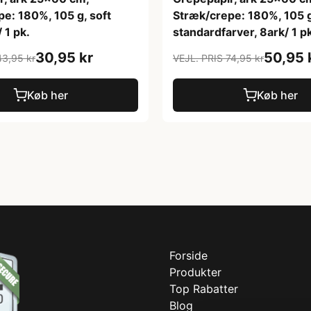
e: 180%, 105 g, soft
Stræk/crepe: 180%, 105 g
 1 pk.
standardfarver, 8ark/ 1 p
30,95 kr
50,95 
43,95 kr
VEJL. PRIS 74,95 kr
Køb her
Køb her
Forside
Produkter
Top Rabatter
Blog