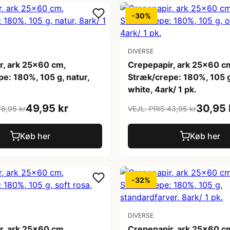
-30%
DIVERSE
r, ark 25x60 cm,
Crepepapir, ark 25x60 c
e: 180%, 105 g, natur,
Stræk/crepe: 180%, 105 g
white, 4ark/ 1 pk.
49,95 kr
30,95 
78,95 kr
VEJL. PRIS 43,95 kr
Køb her
Køb her
-32%
DIVERSE
r, ark 25x60 cm,
Crepepapir, ark 25x60 c