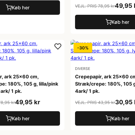
49,95 
VEJL. PRIS 78,95 kr
Køb her
Køb her
-30%
DIVERSE
r, ark 25x60 cm,
Crepepapir, ark 25x60 c
e: 180%, 105 g, lilla/pink
Stræk/crepe: 180%, 105 g,
ark/ 1 pk.
4ark/ 1 pk.
49,95 kr
30,95 
78,95 kr
VEJL. PRIS 43,95 kr
Køb her
Køb her