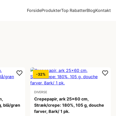
Forside
Produkter
Top Rabatter
Blog
Kontakt
-32%
DIVERSE
m,
Crepepapir, ark 25x60 cm,
, blå/grøn
Stræk/crepe: 180%, 105 g, douche
farver, 8ark/ 1 pk.