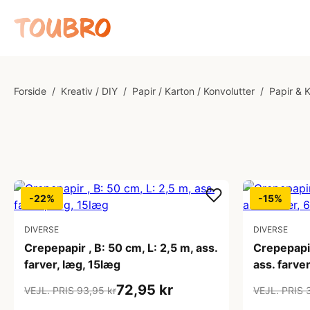
Forside
/
Kreativ / DIY
/
Papir / Karton / Konvolutter
/
Papir & 
-22%
-15%
DIVERSE
DIVERSE
Crepepapir , B: 50 cm, L: 2,5 m, ass.
Crepepapir
farver, læg, 15læg
ass. farver
72,95 kr
VEJL. PRIS 93,95 kr
VEJL. PRIS 