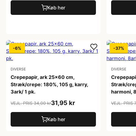
Køb her
-6%
-37%
DIVERSE
DIVERSE
Crepepapir, ark 25x60 cm,
Crepepapi
Stræk/crepe: 180%, 105 g, karry,
Stræk/crep
3ark/ 1 pk.
harmoni, 8
31,95 kr
VEJL. PRIS 34,00 kr
VEJL. PRIS 
Køb her