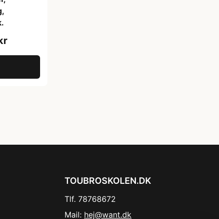
,
k.
kr
TOUBROSKOLEN.DK
Tlf. 78768672
Mail:
hej@want.dk