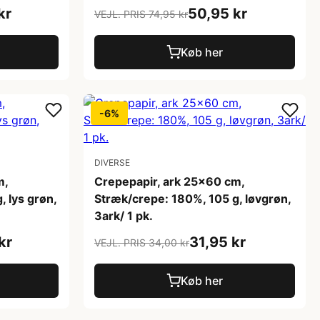
kr
50,95 kr
VEJL. PRIS 74,95 kr
Køb her
-6%
DIVERSE
m,
Crepepapir, ark 25x60 cm,
 lys grøn,
Stræk/crepe: 180%, 105 g, løvgrøn,
3ark/ 1 pk.
kr
31,95 kr
VEJL. PRIS 34,00 kr
Køb her