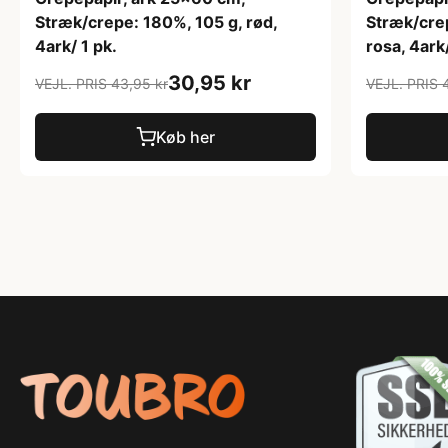
Stræk/crepe: 180%, 105 g, rød,
Stræk/crep
4ark/ 1 pk.
rosa, 4ark/
30,95 kr
VEJL. PRIS 43,95 kr
VEJL. PRIS 
Køb her