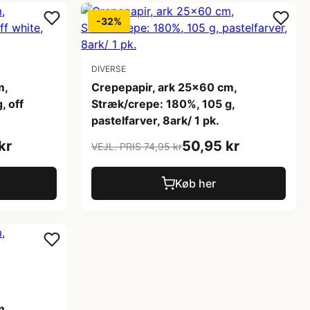
-32%
DIVERSE
m,
Crepepapir, ark 25x60 cm,
, off
Stræk/crepe: 180%, 105 g,
pastelfarver, 8ark/ 1 pk.
kr
50,95 kr
VEJL. PRIS 74,95 kr
Køb her
m,