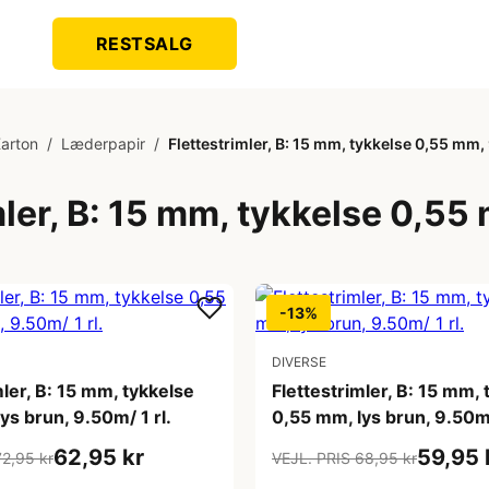
RESTSALG
Karton
/
Læderpapir
/
Flettestrimler, B: 15 mm, tykkelse 0,55 mm
mler, B: 15 mm, tykkelse 0,5
-13%
DIVERSE
mler, B: 15 mm, tykkelse
Flettestrimler, B: 15 mm, 
ys brun, 9.50m/ 1 rl.
0,55 mm, lys brun, 9.50m/
62,95 kr
59,95 
72,95 kr
VEJL. PRIS 68,95 kr