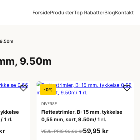
Forside
Produkter
Top Rabatter
Blog
Kontakt
, 9.50m
5 mm, 9.50m
-0%
DIVERSE
tykkelse
Flettestrimler, B: 15 mm, tykkelse
 1 rl.
0,55 mm, sort, 9.50m/ 1 rl.
kr
59,95 kr
VEJL. PRIS 60,00 kr