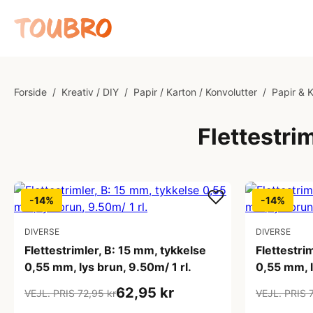
Forside
/
Kreativ / DIY
/
Papir / Karton / Konvolutter
/
Papir & 
Flettestri
-14%
-14%
DIVERSE
DIVERSE
Flettestrimler, B: 15 mm, tykkelse
Flettestri
0,55 mm, lys brun, 9.50m/ 1 rl.
0,55 mm, l
62,95 kr
VEJL. PRIS 72,95 kr
VEJL. PRIS 