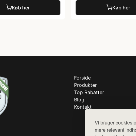
Køb her
Køb her
Forside
Produkter
Top Rabatter
Blog
Kontakt
Vi bruger cookies p
mere relevant indho