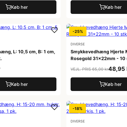
Køb her
Køb her
-25%
DIVERSE
ng, L: 10,5 cm, B: 1 cm,
Smykkevedhæng Hjerte 
k.
Rosegold 31x22mm - 10 
r
48,95 
VEJL. PRIS 65,00 kr
Køb her
Køb her
-18%
DIVERSE