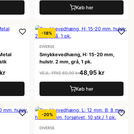
Køb her
-18%
DIVERSE
Metal
Smykkevedhæng, H: 15-20 mm,
stk
hulstr. 2 mm, grå, 1 pk.
kr
48,95 kr
VEJL. PRIS 60,00 kr
Køb her
-20%
DIVERSE