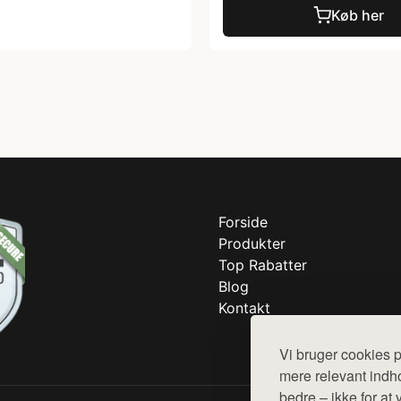
Køb her
Forside
Produkter
Top Rabatter
Blog
Kontakt
Vi bruger cookies p
mere relevant indho
bedre – ikke for at 