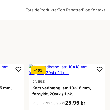
Forside
Produkter
Top Rabatter
Blog
Kontakt
-16%
DIVERSE
15 mm,
Kors vedhæng, str. 10x18 mm,
forgyldt, 20stk./ 1 pk.
25,95 kr
VEJL. PRIS 30,95 kr