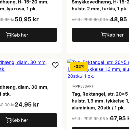
dhæng, H: 15-20 mm,
Smykkevedhæng, H: 15-
m, lys rosa, 1 pk.
hulstr. 2 mm, turkis, 1 pk.
50,95 kr
48,95 
69,95 kr
VEJL. PRIS 60,00 kr
Køb her
Køb her
-32%
dhæng, diam. 30 mm,
IMPRESSART
1 stk.
Tag, Rektangel, str. 20x
hulstr. 1,9 mm, tykkelse 
24,95 kr
30,00 kr
aluminium, 20stk./ 1 pk.
67,95 
VEJL. PRIS 99,95 kr
Køb her