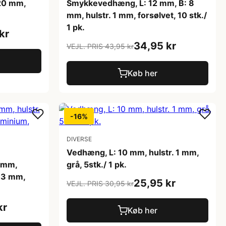
20 mm,
Smykkevedhæng, L: 12 mm, B: 8
mm, hulstr. 1 mm, forsølvet, 10 stk./
1 pk.
kr
34,95 kr
VEJL. PRIS 43,95 kr
Køb her
-16%
DIVERSE
Vedhæng, L: 10 mm, hulstr. 1 mm,
5 mm,
grå, 5stk./ 1 pk.
1,3 mm,
25,95 kr
VEJL. PRIS 30,95 kr
kr
Køb her