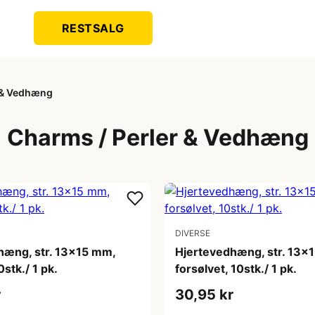
RESTSALG
r & Vedhæng
Charms / Perler & Vedhæng
DIVERSE
hæng, str. 13x15 mm,
Hjertevedhæng, str. 13x
0stk./ 1 pk.
forsølvet, 10stk./ 1 pk.
r
30,95 kr