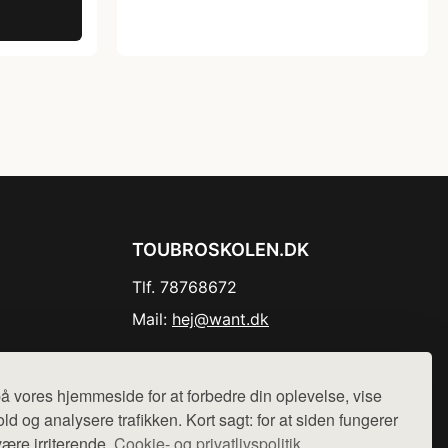
TOUBROSKOLEN.DK
Tlf. 78768672
Mail:
hej@want.dk
Cookie- og privatlivspolitik
å vores hjemmeside for at forbedre din oplevelse, vise
ld og analysere trafikken. Kort sagt: for at siden fungerer
være irriterende.
Cookie- og privatlivspolitik.