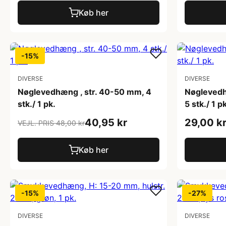
Køb her
-15%
DIVERSE
DIVERSE
Nøglevedhæng , str. 40-50 mm, 4
Nøglevedhæ
stk./ 1 pk.
5 stk./ 1 p
40,95 kr
29,00 k
VEJL. PRIS 48,00 kr
Køb her
-15%
-27%
DIVERSE
DIVERSE