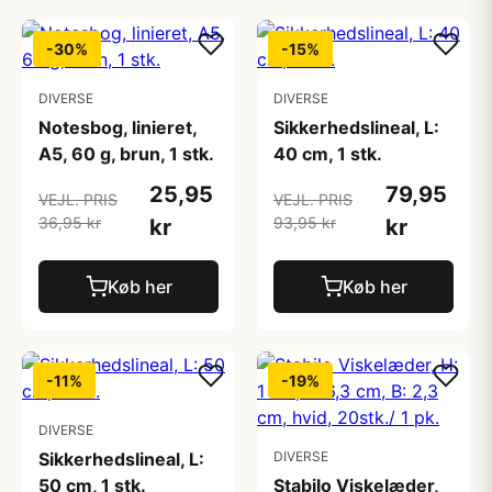
-30%
-15%
DIVERSE
DIVERSE
Notesbog, linieret,
Sikkerhedslineal, L:
A5, 60 g, brun, 1 stk.
40 cm, 1 stk.
25,95
79,95
VEJL. PRIS
VEJL. PRIS
36,95 kr
93,95 kr
kr
kr
Køb her
Køb her
-11%
-19%
DIVERSE
Sikkerhedslineal, L:
DIVERSE
50 cm, 1 stk.
Stabilo Viskelæder,