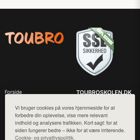
Forside
TOUBROSKOLEN.DK
Produkter
Tlf. 78768672
Top Rabatter
Vi bruger cookies på vores hjemmeside for at
Mail:
hej@want.dk
Blog
forbedre din oplevelse, vise mere relevant
Kontakt
indhold og analysere trafikken. Kort sagt: for at
Cookie- og privatlivspolitik
siden fungerer bedre – ikke for at være irriterende.
Cookie- og privatlivspolitik.