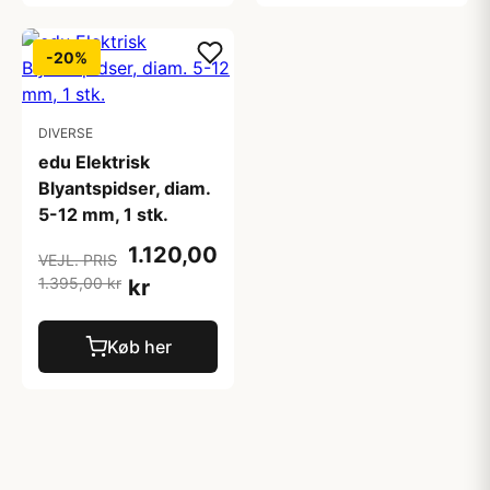
-20%
DIVERSE
edu Elektrisk
Blyantspidser, diam.
5-12 mm, 1 stk.
1.120,00
VEJL. PRIS
1.395,00 kr
kr
Køb her