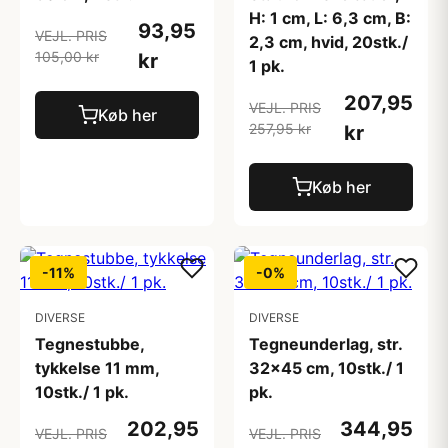
H: 1 cm, L: 6,3 cm, B:
93,95
VEJL. PRIS
2,3 cm, hvid, 20stk./
105,00 kr
kr
1 pk.
207,95
VEJL. PRIS
Køb her
257,95 kr
kr
Køb her
-11%
-0%
DIVERSE
DIVERSE
Tegnestubbe,
Tegneunderlag, str.
tykkelse 11 mm,
32x45 cm, 10stk./ 1
10stk./ 1 pk.
pk.
202,95
344,95
VEJL. PRIS
VEJL. PRIS