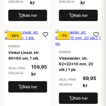
228,00 kr
345,00 kr
kr
kr
Køb her
Køb her
-20%
-7%
DIVERSE
Vinkel Lineal, str.
DIVERSE
40x60 cm, 1 stk.
Viskelæder, str.
62x22x10 mm, 20
159,95
VEJL. PRIS
stk./ 1 pk.
199,00 kr
kr
89,95
VEJL. PRIS
96,95 kr
kr
Køb her
Køb her