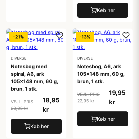
Køb her
-21%
-13%
DIVERSE
DIVERSE
Notesbog med
Notesbog, A6, ark
spiral, A6, ark
105x148 mm, 60 g,
105x148 mm, 60 g,
brun, 1 stk.
brun, 1 stk.
19,95
VEJL. PRIS
18,95
22,95 kr
kr
VEJL. PRIS
23,95 kr
kr
Køb her
Køb her