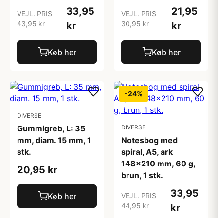
33,95
21,95
VEJL. PRIS
VEJL. PRIS
43,95 kr
30,95 kr
kr
kr
Køb her
Køb her
-24%
DIVERSE
Gummigreb, L: 35
DIVERSE
mm, diam. 15 mm, 1
Notesbog med
stk.
spiral, A5, ark
148x210 mm, 60 g,
20,95 kr
brun, 1 stk.
33,95
Køb her
VEJL. PRIS
44,95 kr
kr