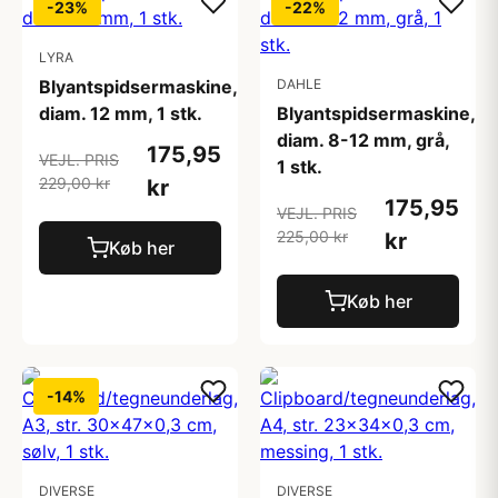
-23%
-22%
LYRA
Blyantspidsermaskine,
DAHLE
diam. 12 mm, 1 stk.
Blyantspidsermaskine,
diam. 8-12 mm, grå,
175,95
VEJL. PRIS
1 stk.
229,00 kr
kr
175,95
VEJL. PRIS
225,00 kr
kr
Køb her
Køb her
-14%
DIVERSE
DIVERSE