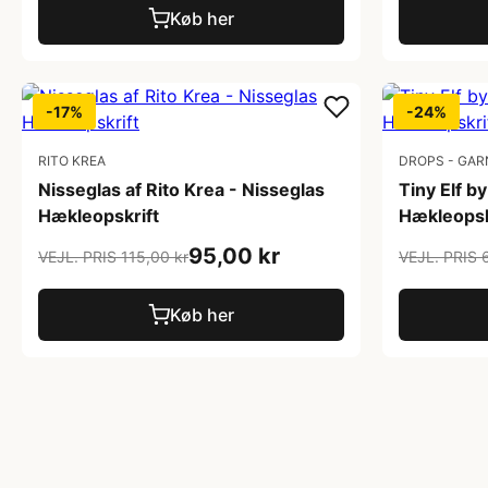
Køb her
-17%
-24%
RITO KREA
DROPS - GAR
Nisseglas af Rito Krea - Nisseglas
Tiny Elf 
Hækleopskrift
Hækleopskr
95,00 kr
VEJL. PRIS 115,00 kr
VEJL. PRIS 
Køb her