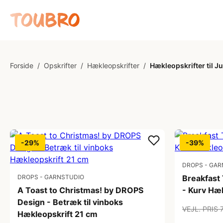
Forside
/
Opskrifter
/
Hækleopskrifter
/
Hækleopskrifter til Ju
-29%
-39%
DROPS - GAR
DROPS - GARNSTUDIO
Breakfast
A Toast to Christmas! by DROPS
- Kurv Hæ
Design - Betræk til vinboks
VEJL. PRIS 
Hækleopskrift 21 cm