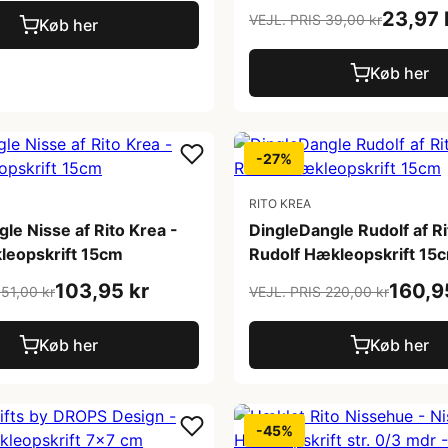
23,97 
VEJL. PRIS 39,00 kr
Køb her
Køb her
-27%
RITO KREA
le Nisse af Rito Krea -
DingleDangle Rudolf af Ri
leopskrift 15cm
Rudolf Hækleopskrift 15
103,95 kr
160,9
151,00 kr
VEJL. PRIS 220,00 kr
Køb her
Køb her
-45%