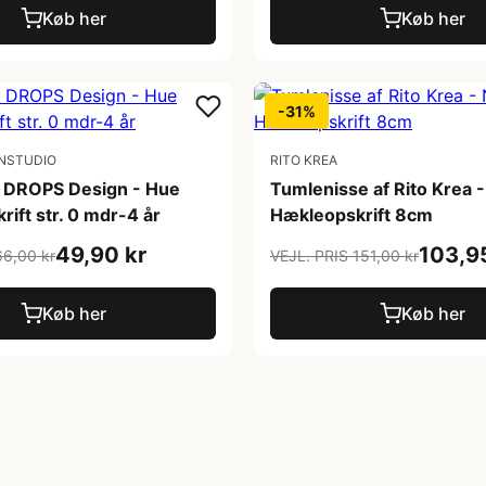
Køb her
Køb her
-31%
NSTUDIO
RITO KREA
by DROPS Design - Hue
Tumlenisse af Rito Krea -
ift str. 0 mdr-4 år
Hækleopskrift 8cm
49,90 kr
103,9
66,00 kr
VEJL. PRIS 151,00 kr
Køb her
Køb her