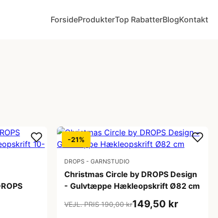
Forside
Produkter
Top Rabatter
Blog
Kontakt
-21%
DROPS - GARNSTUDIO
Christmas Circle by DROPS Design
 DROPS
- Gulvtæppe Hækleopskrift Ø82 cm
149,50 kr
VEJL. PRIS 190,00 kr