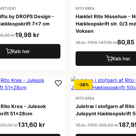
NSTUDIO
RITO KREA
ifts by DROPS Design -
Hæklet Rito Nissehue - 
Hækleopskrift 7x7 cm
Hækleopskrift str. 0/3 md
Voksen
19,98 kr
28,00 kr
80,85 
VEJL. PRIS 147,95 kr
Køb her
Køb her
-38%
RITO KREA
 Rito Krea - Julesok
Juletræ i stofgarn af Rito
rift 51x28cm
Julepynt Hækleopskrift 
131,60 kr
187,9
230,00 kr
VEJL. PRIS 305,00 kr