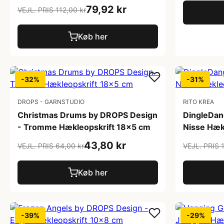
79,92 kr
VEJL. PRIS 112,00 kr
Køb her
-32%
-31%
DROPS - GARNSTUDIO
RITO KREA
Christmas Drums by DROPS Design
DingleDang
- Tromme Hækleopskrift 18x5 cm
Nisse Hæk
43,80 kr
VEJL. PRIS 64,00 kr
VEJL. PRIS 
Køb her
-39%
-29%