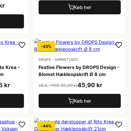
kr
Køb her
-43%
DROPS - GARNSTUDIO
to Krea -
Festive Flowers by DROPS Design -
cm
Blomst Hækleopskrift Ø 8 cm
5 kr
45,90 kr
VEJL. PRIS 80,00 kr
Køb her
-44%