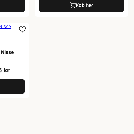
Køb her
 Nisse
5 kr