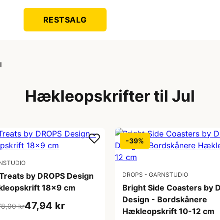
RESTSALG
l
Hækleopskrifter til Jul
-39%
NSTUDIO
 Treats by DROPS Design
DROPS - GARNSTUDIO
kleopskrift 18x9 cm
Bright Side Coasters by
Design - Bordskånere
47,94 kr
78,00 kr
Hækleopskrift 10-12 cm