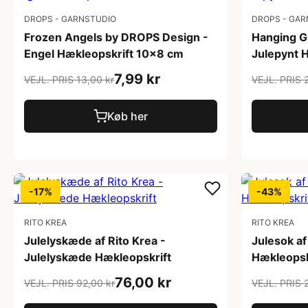
DROPS - GARNSTUDIO
DROPS - GAR
Frozen Angels by DROPS Design -
Hanging G
Engel Hækleopskrift 10x8 cm
Julepynt 
7,99 kr
VEJL. PRIS 13,00 kr
VEJL. PRIS 
Køb her
-17%
-43%
RITO KREA
RITO KREA
Julelyskæde af Rito Krea -
Julesok af
Julelyskæde Hækleopskrift
Hækleopsk
76,00 kr
VEJL. PRIS 92,00 kr
VEJL. PRIS 