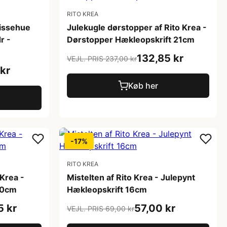
RITO KREA
Nissehue
Julekugle dørstopper af Rito Krea -
r -
Dørstopper Hækleopskrift 21cm
132,85 kr
VEJL. PRIS 237,00 kr
kr
Køb her
-17%
RITO KREA
 Krea -
Mistelten af Rito Krea - Julepynt
50cm
Hækleopskrift 16cm
5 kr
57,00 kr
VEJL. PRIS 69,00 kr