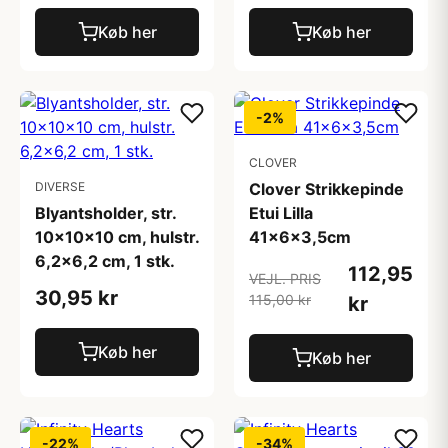
Køb her
Køb her
-2%
CLOVER
DIVERSE
Clover Strikkepinde
Blyantsholder, str.
Etui Lilla
10x10x10 cm, hulstr.
41x6x3,5cm
6,2x6,2 cm, 1 stk.
112,95
VEJL. PRIS
30,95 kr
115,00 kr
kr
Køb her
Køb her
-22%
-34%