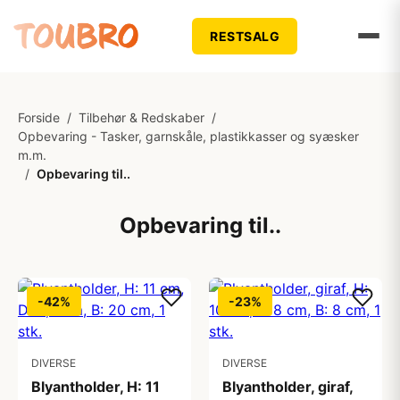
RESTSALG
Forside
/
Tilbehør & Redskaber
/
Opbevaring - Tasker, garnskåle, plastikkasser og syæsker
m.m.
/
Opbevaring til..
Opbevaring til..
-42%
-23%
DIVERSE
DIVERSE
Blyantholder, H: 11
Blyantholder, giraf,