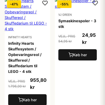
-47%
-55%
VJ GREEN
Symaskinespoler - 3
stk
24,95
VEJL. PRIS
INFINITY HEARTS
54,95 kr
kr
Infinity Hearts
Skuffesystem /
Opbevaringsreol /
Køb her
Skuffereol /
Skuffedarium til
LEGO - 4 stk
955,80
VEJL. PRIS
1.796,00 kr
kr
Køb her