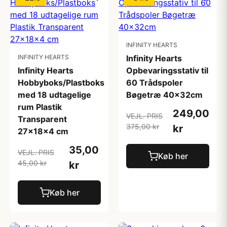
INFINITY HEARTS
INFINITY HEARTS
Infinity Hearts
Infinity Hearts
Opbevaringsstativ til
Hobbyboks/Plastboks
60 Trådspoler
med 18 udtagelige
Bøgetræ 40x32cm
rum Plastik
249,00
VEJL. PRIS
Transparent
375,00 kr
kr
27x18x4 cm
35,00
VEJL. PRIS
Køb her
45,00 kr
kr
Køb her