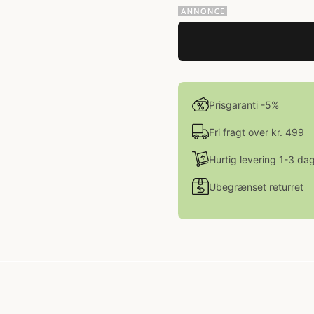
Prisgaranti -5%
Fri fragt over kr. 499
Hurtig levering 1-3 da
Ubegrænset returret