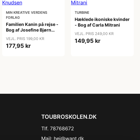
MIN KREATIVE VERDENS
TURBINE
FORLAG
Hæklede ikoniske kvinder
Familien Kanin på rejse -
- Bog af Carla Mitrani
Bog af Josefine Bjørn
VEJL. PRIS 249,00 KR
Knudsen
VEJL. PRIS 199,00 KR
149,95 kr
177,95 kr
TOUBROSKOLEN.DK
Tlf. 78768672
Mail:
hej@want.dk