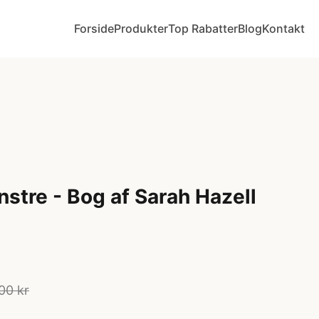
Forside
Produkter
Top Rabatter
Blog
Kontakt
tre - Bog af Sarah Hazell
00 kr