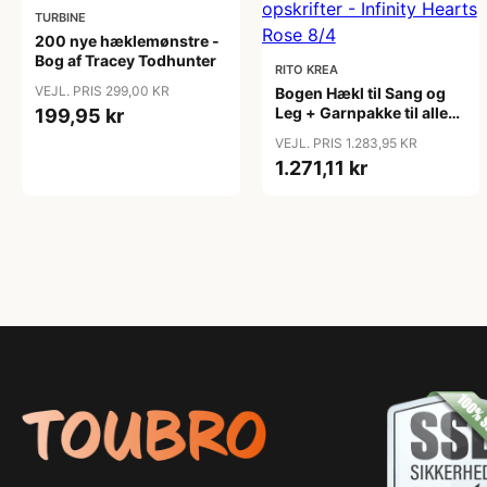
TURBINE
200 nye hæklemønstre -
Bog af Tracey Todhunter
RITO KREA
VEJL. PRIS 299,00 KR
Bogen Hækl til Sang og
Leg + Garnpakke til alle
199,95 kr
opskrifter - Infinity
VEJL. PRIS 1.283,95 KR
Hearts Rose 8/4
1.271,11 kr