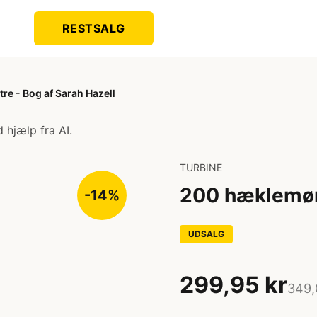
RESTSALG
e - Bog af Sarah Hazell
 hjælp fra AI.
TURBINE
200 hæklemøns
-14%
UDSALG
299,95 kr
349,