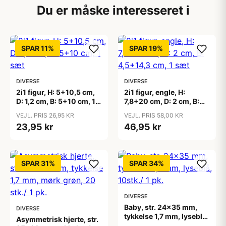
Du er måske interesseret i
SPAR 11%
SPAR 19%
DIVERSE
DIVERSE
2i1 figur, H: 5+10,5 cm,
2i1 figur, engle, H:
D: 1,2 cm, B: 5+10 cm, 1
7,8+20 cm, D: 2 cm, B:
sæt
4,5+14,3 cm, 1 sæt
VEJL. PRIS 26,95 KR
VEJL. PRIS 58,00 KR
23,95 kr
46,95 kr
SPAR 31%
SPAR 34%
DIVERSE
Baby, str. 24x35 mm,
DIVERSE
tykkelse 1,7 mm, lyseblå,
Asymmetrisk hjerte, str.
10stk./ 1 pk.