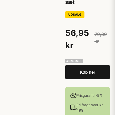
sæt
UDSALG
56,95
70,30
kr
kr
Køb her
Prisgaranti -5%
Fri fragt over kr.
499