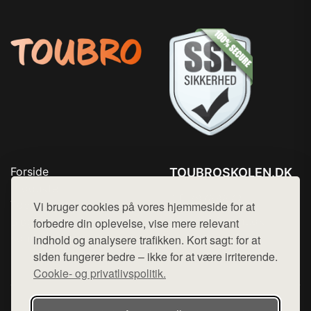
Forside
TOUBROSKOLEN.DK
Produkter
Tlf. 78768672
Top Rabatter
Vi bruger cookies på vores hjemmeside for at
Mail:
hej@want.dk
Blog
forbedre din oplevelse, vise mere relevant
Kontakt
indhold og analysere trafikken. Kort sagt: for at
Cookie- og privatlivspolitik
siden fungerer bedre – ikke for at være irriterende.
Cookie- og privatlivspolitik.