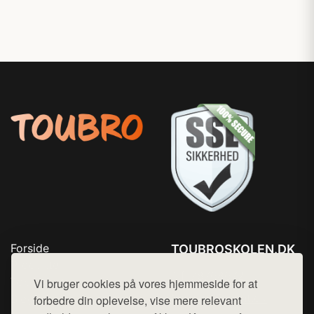
Forside
TOUBROSKOLEN.DK
Produkter
Tlf. 78768672
Top Rabatter
Vi bruger cookies på vores hjemmeside for at
Mail:
hej@want.dk
Blog
forbedre din oplevelse, vise mere relevant