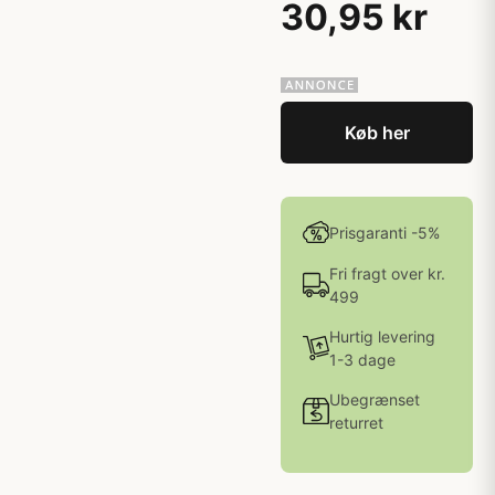
30,95 kr
Køb her
Prisgaranti -5%
Fri fragt over kr.
499
Hurtig levering
1-3 dage
Ubegrænset
returret