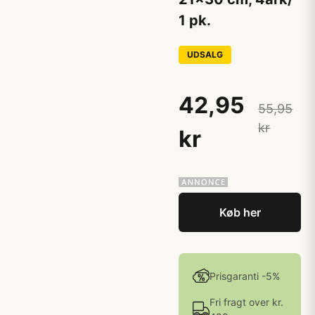
1 pk.
UDSALG
42,95
55,95
kr
kr
Køb her
Prisgaranti -5%
Fri fragt over kr.