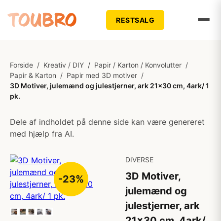
RESTSALG
Forside
/
Kreativ / DIY
/
Papir / Karton / Konvolutter
/
Papir & Karton
/
Papir med 3D motiver
/
3D Motiver, julemænd og julestjerner, ark 21x30 cm, 4ark/ 1
pk.
Dele af indholdet på denne side kan være genereret
med hjælp fra AI.
DIVERSE
3D Motiver,
-23%
julemænd og
julestjerner, ark
21x30 cm, 4ark/