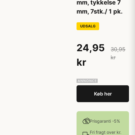
mm, tykkelse 7
mm, 7stk./ 1 pk.
UDSALG
24,95
30,95
kr
kr
Køb her
Prisgaranti -5%
Fri fragt over kr.