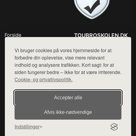
Forside
TOUBROSKOLEN.DK
Produkter
Tlf. 78768672
Top Rabatter
Vi bruger cookies på vores hjemmeside for at
Mail:
hej@want.dk
Blog
forbedre din oplevelse, vise mere relevant
Kontakt
indhold og analysere trafikken. Kort sagt: for at
Cookie- og privatlivspolitik
siden fungerer bedre – ikke for at være irriterende.
Cookie- og privatlivspolitik.
Denne side er en del af want.dk, der udgiver en række
Accepter alle
hjemmesider med præsentation af forskellige produkter fra
diverse webshops. Der sælges ikke varer fra denne side - vi
Afvis ikke‑nødvendige
henviser til de shops, som sælger varen. Vi har heller ikke
varerne på lager.
Indstillinger