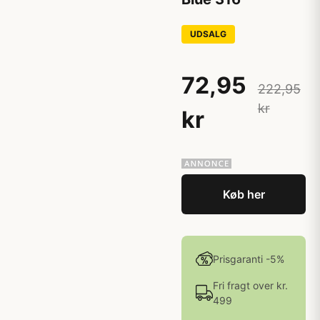
UDSALG
72,95
222,95
kr
kr
Køb her
Prisgaranti -5%
Fri fragt over kr.
499