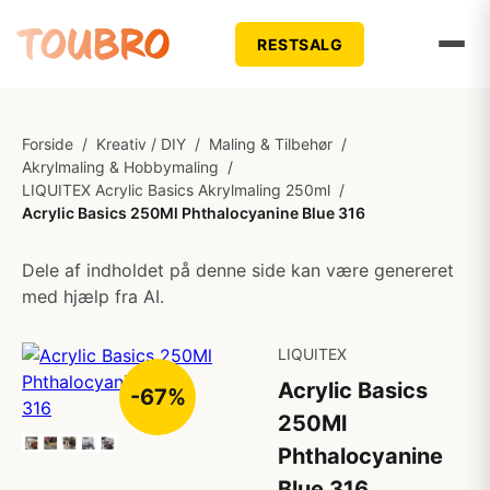
RESTSALG
Forside
/
Kreativ / DIY
/
Maling & Tilbehør
/
Akrylmaling & Hobbymaling
/
LIQUITEX Acrylic Basics Akrylmaling 250ml
/
Acrylic Basics 250Ml Phthalocyanine Blue 316
Dele af indholdet på denne side kan være genereret
med hjælp fra AI.
LIQUITEX
Acrylic Basics
-67%
250Ml
Phthalocyanine
Blue 316