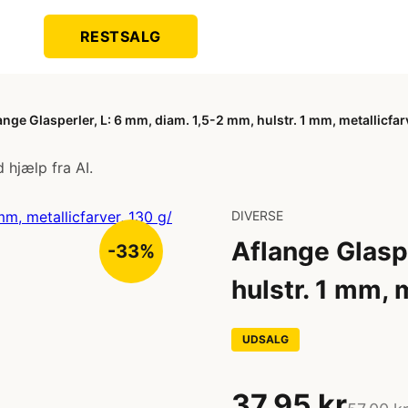
RESTSALG
ange Glasperler, L: 6 mm, diam. 1,5-2 mm, hulstr. 1 mm, metallicfarv
 hjælp fra AI.
DIVERSE
Aflange Glaspe
-33%
hulstr. 1 mm, m
UDSALG
37,95 kr