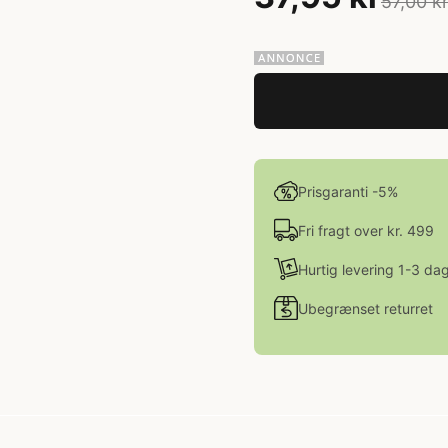
57,00 k
Prisgaranti -5%
Fri fragt over kr. 499
Hurtig levering 1-3 da
Ubegrænset returret