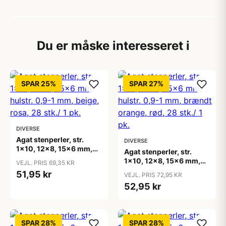
Du er måske interesseret i
SPAR 25%
SPAR 27%
DIVERSE
Agat stenperler, str.
DIVERSE
1x10, 12x8, 15x6 mm,
Agat stenperler, str.
hulstr. 0,9-1 mm, beige,
1x10, 12x8, 15x6 mm,
VEJL. PRIS 69,35 KR
rosa, 28 stk./ 1 pk.
hulstr. 0,9-1 mm,
51,95 kr
VEJL. PRIS 72,95 KR
brændt orange, rød, 28
52,95 kr
stk./ 1 pk.
SPAR 28%
SPAR 28%