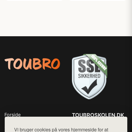
Forside
TOUBROSKOLEN.DK
Produkter
Tlf. 78768672
Top Rabatter
Vi bruger cookies på vores hjemmeside for at