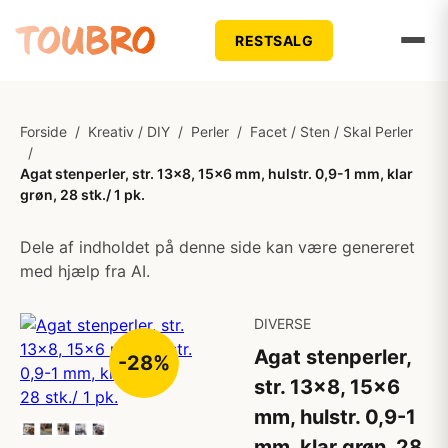
RESTSALG
Forside
/
Kreativ / DIY
/
Perler
/
Facet / Sten / Skal Perler
/
Agat stenperler, str. 13x8, 15x6 mm, hulstr. 0,9-1 mm, klar
grøn, 28 stk./ 1 pk.
Dele af indholdet på denne side kan være genereret
med hjælp fra AI.
DIVERSE
Agat stenperler,
-28%
str. 13x8, 15x6
mm, hulstr. 0,9-1
mm, klar grøn, 28