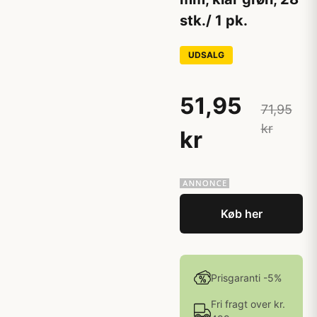
stk./ 1 pk.
UDSALG
51,95
71,95
kr
kr
Køb her
Prisgaranti -5%
Fri fragt over kr.