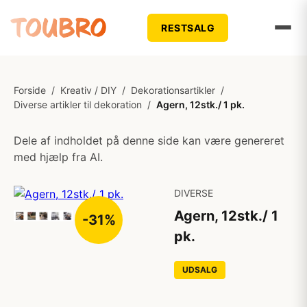
RESTSALG
Forside
/
Kreativ / DIY
/
Dekorationsartikler
/
Diverse artikler til dekoration
/
Agern, 12stk./ 1 pk.
Dele af indholdet på denne side kan være genereret
med hjælp fra AI.
DIVERSE
Agern, 12stk./ 1
-31%
pk.
UDSALG