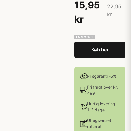
15,95
22,95
kr
kr
Køb her
Prisgaranti -5%
Fri fragt over kr.
499
Hurtig levering
1-3 dage
Ubegrænset
returret