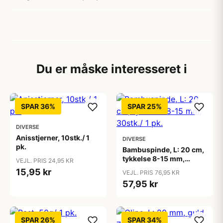
Du er måske interesseret i
SPAR 36%
SPAR 25%
DIVERSE
Anisstjerner, 10stk./ 1
DIVERSE
pk.
Bambuspinde, L: 20 cm,
tykkelse 8-15 mm,
VEJL. PRIS 24,95 KR
30stk./ 1 pk.
15,95 kr
VEJL. PRIS 76,95 KR
57,95 kr
SPAR 26%
SPAR 34%