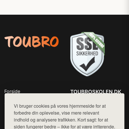
Forside
TOUBROSKOLEN.DK
Produkter
Tlf. 78768672
Top Rabatter
Vi bruger cookies på vores hjemmeside for at
Mail:
hej@want.dk
Blog
forbedre din oplevelse, vise mere relevant
Kontakt
indhold og analysere trafikken. Kort sagt: for at
Cookie- og privatlivspolitik
siden fungerer bedre – ikke for at være irriterende.