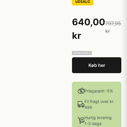
UDSALG
640,00
797,95
kr
kr
Køb her
Prisgaranti -5%
Fri fragt over kr.
499
Hurtig levering
1-3 dage