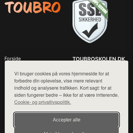
Forside
TOUBROSKOLEN.DK
Produkter
Tlf. 78768672
Top Rabatter
Vi bruger cookies på vores hjemmeside for at
Mail:
hej@want.dk
Blog
forbedre din oplevelse, vise mere relevant
Kontakt
indhold og analysere trafikken. Kort sagt: for at
Cookie- og privatlivspolitik
siden fungerer bedre – ikke for at være irriterende.
Cookie- og privatlivspolitik.
Denne side er en del af want.dk, der udgiver en række
Accepter alle
hjemmesider med præsentation af forskellige produkter fra
diverse webshops. Der sælges ikke varer fra denne side - vi