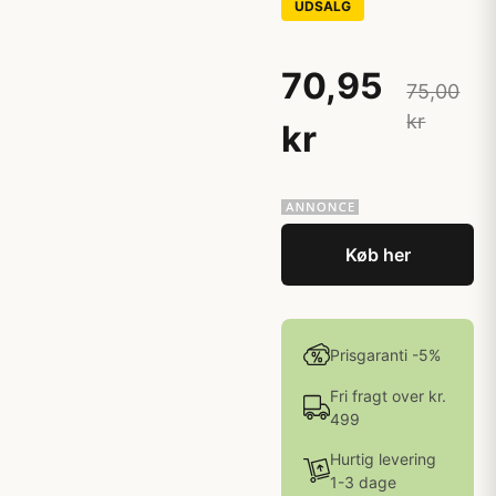
UDSALG
70,95
75,00
kr
kr
Køb her
Prisgaranti -5%
Fri fragt over kr.
499
Hurtig levering
1-3 dage