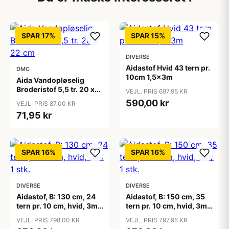
SPAR 17%
SPAR 15%
DIVERSE
Aidastof Hvid 43 tern pr.
DMC
10cm 1,5x3m
Aida Vandopløselig
Broderistof 5,5 tr. 20 x
VEJL. PRIS 697,95 KR
22 cm
590,00 kr
VEJL. PRIS 87,00 KR
71,95 kr
SPAR 16%
SPAR 16%
DIVERSE
DIVERSE
Aidastof, B: 130 cm, 24
Aidastof, B: 150 cm, 35
tern pr. 10 cm, hvid, 3m/
tern pr. 10 cm, hvid, 3m/
1 stk.
1 stk.
VEJL. PRIS 798,00 KR
VEJL. PRIS 797,95 KR