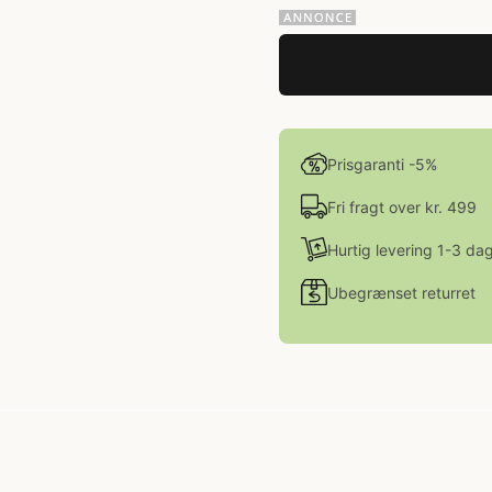
Prisgaranti -5%
Fri fragt over kr. 499
Hurtig levering 1-3 da
Ubegrænset returret