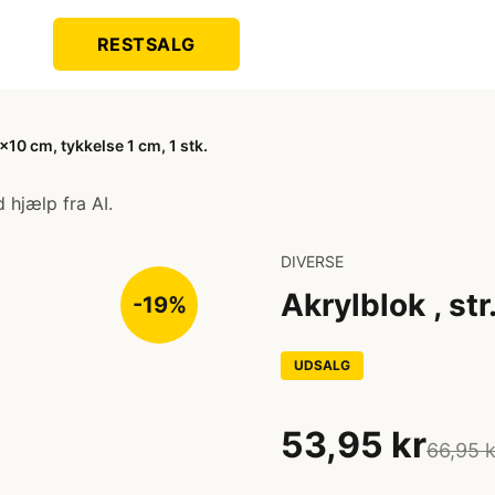
RESTSALG
0x10 cm, tykkelse 1 cm, 1 stk.
 hjælp fra AI.
DIVERSE
Akrylblok , st
-19%
UDSALG
53,95 kr
66,95 k