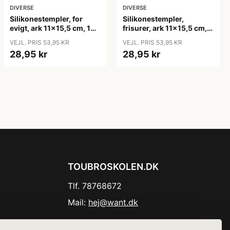
DIVERSE
DIVERSE
Silikonestempler, for
Silikonestempler,
evigt, ark 11x15,5 cm, 1
frisurer, ark 11x15,5 cm, 1
ark
ark
VEJL. PRIS 53,95 KR
VEJL. PRIS 53,95 KR
28,95 kr
28,95 kr
TOUBROSKOLEN.DK
Tlf. 78768672
Mail:
hej@want.dk
Cookie- og privatlivspolitik