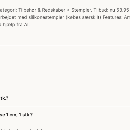
 Kategori: Tilbehør & Redskaber > Stempler. Tilbud: nu 53.95
 arbejdet med silikonestempler (købes særskilt) Features: Am
 hjælp fra AI.
tk.?
se 1 cm, 1 stk.?