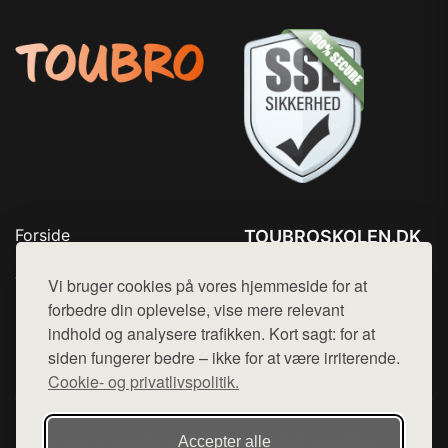
Forside
TOUBROSKOLEN.DK
Produkter
Tlf. 78768672
Top Rabatter
Vi bruger cookies på vores hjemmeside for at
Mail:
hej@want.dk
Blog
forbedre din oplevelse, vise mere relevant
Kontakt
indhold og analysere trafikken. Kort sagt: for at
Cookie- og privatlivspolitik
siden fungerer bedre – ikke for at være irriterende.
Cookie- og privatlivspolitik.
Denne side er en del af want.dk, der udgiver en række
Accepter alle