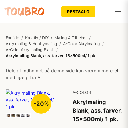
RESTSALG
Forside
/
Kreativ / DIY
/
Maling & Tilbehør
/
Akrylmaling & Hobbymaling
/
A-Color Akrylmaling
/
A-Color Akrylmaling Blank
/
Akrylmaling Blank, ass. farver, 15x500ml/ 1 pk.
Dele af indholdet på denne side kan være genereret
med hjælp fra AI.
A-COLOR
Akrylmaling
-20%
Blank, ass. farver,
15x500ml/ 1 pk.