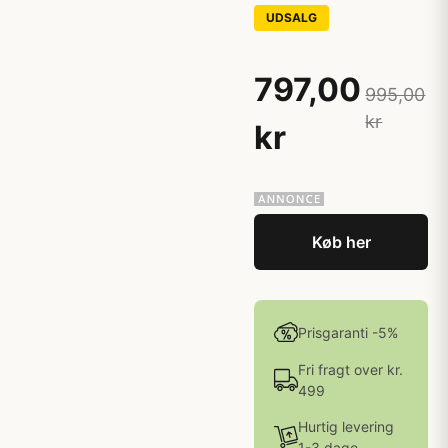
UDSALG
797,00
995,00
kr
kr
Køb her
Prisgaranti -5%
Fri fragt over kr.
499
Hurtig levering
1-3 dage