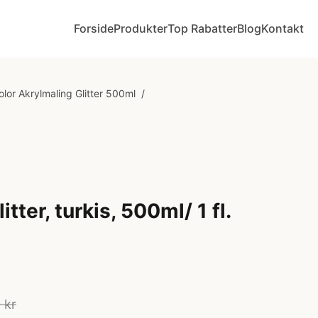
Forside
Produkter
Top Rabatter
Blog
Kontakt
lor Akrylmaling Glitter 500ml
/
tter, turkis, 500ml/ 1 fl.
 kr