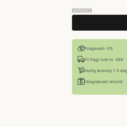
Prisgaranti -5%
Fri fragt over kr. 499
Hurtig levering 1-3 da
Ubegrænset returret