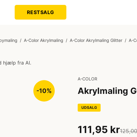
RESTSALG
bymaling
/
A-Color Akrylmaling
/
A-Color Akrylmaling Glitter
/
A-Co
 hjælp fra AI.
A-COLOR
Akrylmaling Gli
-10%
UDSALG
111,95 kr
125,00