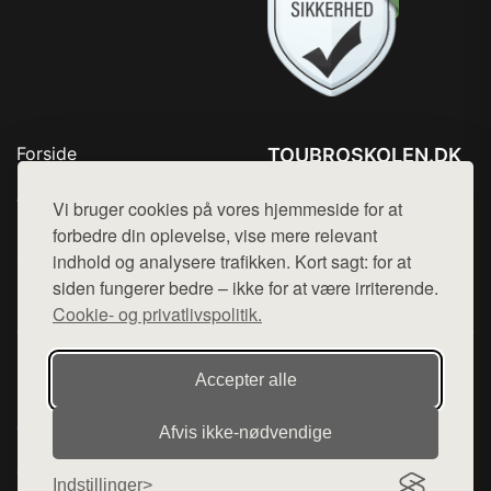
Forside
TOUBROSKOLEN.DK
Produkter
Tlf. 78768672
Top Rabatter
Vi bruger cookies på vores hjemmeside for at
Mail:
hej@want.dk
Blog
forbedre din oplevelse, vise mere relevant
Kontakt
indhold og analysere trafikken. Kort sagt: for at
Cookie- og privatlivspolitik
siden fungerer bedre – ikke for at være irriterende.
Cookie- og privatlivspolitik.
Denne side er en del af want.dk, der udgiver en række
Accepter alle
hjemmesider med præsentation af forskellige produkter fra
diverse webshops. Der sælges ikke varer fra denne side - vi
Afvis ikke‑nødvendige
henviser til de shops, som sælger varen. Vi har heller ikke
varerne på lager.
Indstillinger