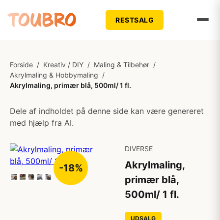
RESTSALG
Forside
/
Kreativ / DIY
/
Maling & Tilbehør
/
Akrylmaling & Hobbymaling
/
Akrylmaling, primær blå, 500ml/ 1 fl.
Dele af indholdet på denne side kan være genereret
med hjælp fra AI.
DIVERSE
Akrylmaling,
-18%
primær blå,
500ml/ 1 fl.
UDSALG