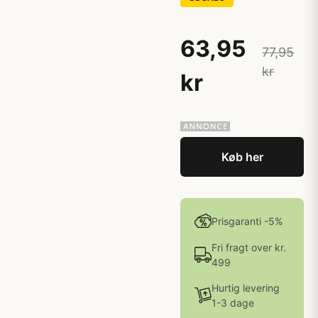
63,95
77,95
kr
kr
Køb her
Prisgaranti -5%
Fri fragt over kr.
499
Hurtig levering
1-3 dage