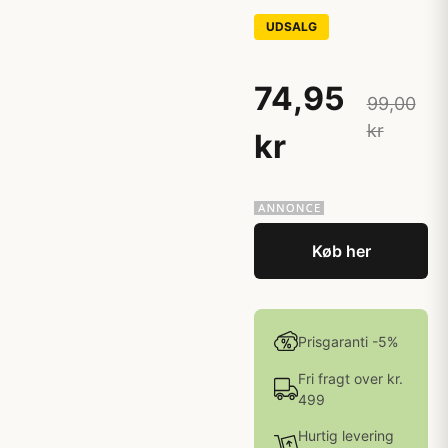
UDSALG
74,95
99,00
kr
kr
Køb her
Prisgaranti -5%
Fri fragt over kr.
499
Hurtig levering