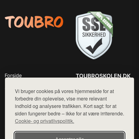
Forside
TOUBROSKOLEN.DK
Produkter
Tlf. 78768672
Top Rabatter
Vi bruger cookies på vores hjemmeside for at
Mail:
hej@want.dk
Blog
forbedre din oplevelse, vise mere relevant
Kontakt
indhold og analysere trafikken. Kort sagt: for at
Cookie- og privatlivspolitik
siden fungerer bedre – ikke for at være irriterende.
Cookie- og privatlivspolitik.
Denne side er en del af want.dk, der udgiver en række