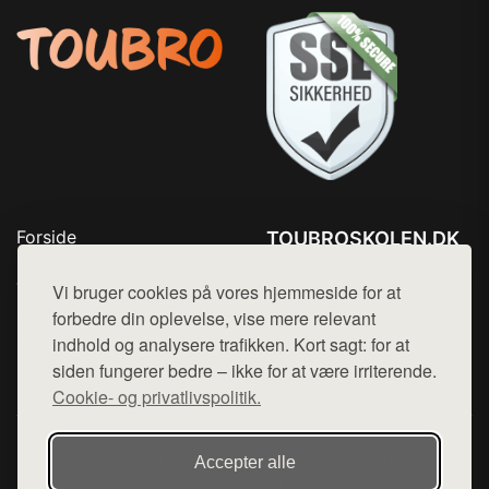
Forside
TOUBROSKOLEN.DK
Produkter
Tlf. 78768672
Top Rabatter
Vi bruger cookies på vores hjemmeside for at
Mail:
hej@want.dk
Blog
forbedre din oplevelse, vise mere relevant
Kontakt
indhold og analysere trafikken. Kort sagt: for at
Cookie- og privatlivspolitik
siden fungerer bedre – ikke for at være irriterende.
Cookie- og privatlivspolitik.
Denne side er en del af want.dk, der udgiver en række
Accepter alle
hjemmesider med præsentation af forskellige produkter fra