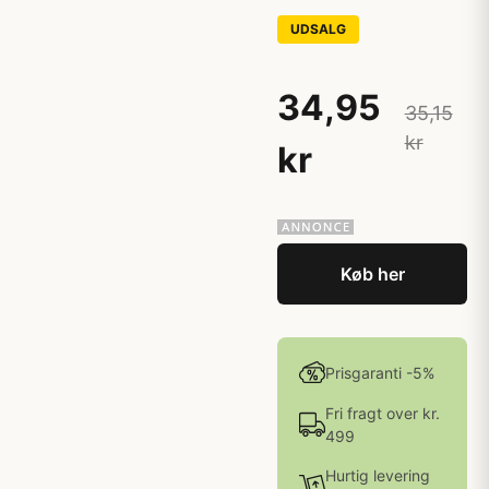
UDSALG
34,95
35,15
kr
kr
Køb her
Prisgaranti -5%
Fri fragt over kr.
499
Hurtig levering