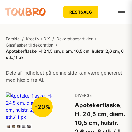
RESTSALG
Forside
/
Kreativ / DIY
/
Dekorationsartikler
/
Glasflasker til dekoration
/
Apotekerflaske, H: 24,5 cm, diam. 10,5 cm, hulstr. 2,6 cm, 6
stk./ 1 pk.
Dele af indholdet på denne side kan være genereret
med hjælp fra AI.
DIVERSE
Apotekerflaske,
-20%
H: 24,5 cm, diam.
10,5 cm, hulstr.
2,6 cm, 6 stk./ 1