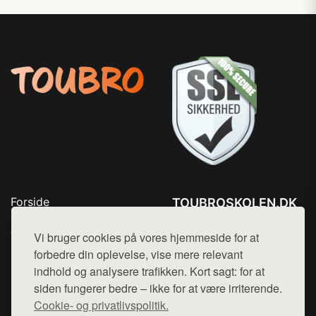
Forside
TOUBROSKOLEN.DK
Produkter
Tlf. 78768672
Top Rabatter
Vi bruger cookies på vores hjemmeside for at
Mail:
hej@want.dk
Blog
forbedre din oplevelse, vise mere relevant
Kontakt
indhold og analysere trafikken. Kort sagt: for at
Cookie- og privatlivspolitik
siden fungerer bedre – ikke for at være irriterende.
Cookie- og privatlivspolitik.