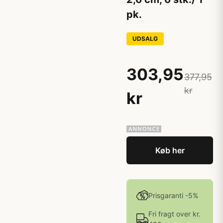
pk.
UDSALG
303,95
377,95
kr
kr
Køb her
Prisgaranti -5%
Fri fragt over kr.