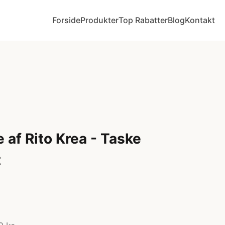
Forside
Produkter
Top Rabatter
Blog
Kontakt
 af Rito Krea - Taske
t