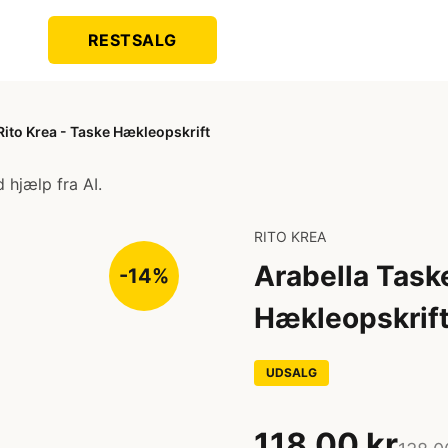
RESTSALG
Rito Krea - Taske Hækleopskrift
 hjælp fra AI.
RITO KREA
Arabella Taske
-14%
Hækleopskrif
UDSALG
118,00 kr