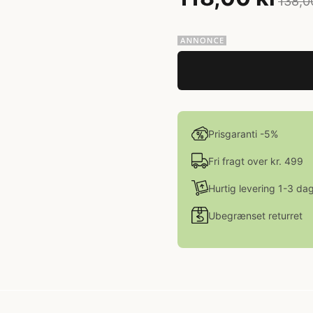
138,0
Prisgaranti -5%
Fri fragt over kr. 499
Hurtig levering 1-3 da
Ubegrænset returret