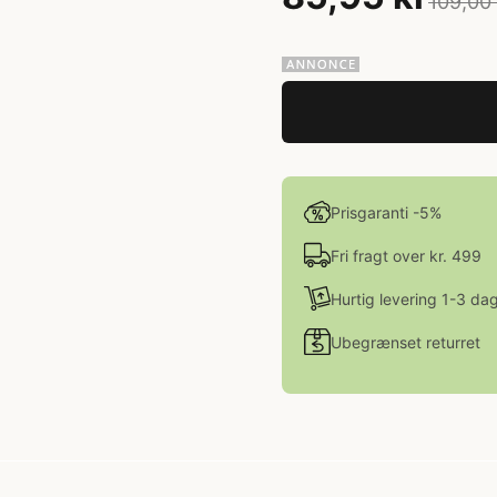
109,00 
Prisgaranti -5%
Fri fragt over kr. 499
Hurtig levering 1-3 da
Ubegrænset returret