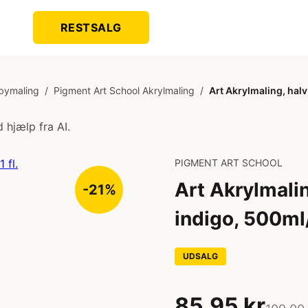
RESTSALG
bymaling
/
Pigment Art School Akrylmaling
/
Art Akrylmaling, halv
 hjælp fra AI.
PIGMENT ART SCHOOL
Art Akrylmali
-21%
indigo, 500ml/ 
UDSALG
85,95 kr