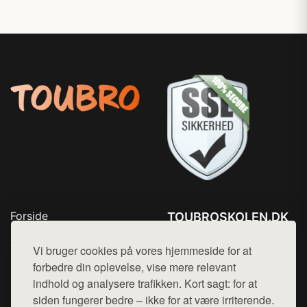
Forside
TOUBROSKOLEN.DK
Produkter
Tlf. 78768672
Top Rabatter
Vi bruger cookies på vores hjemmeside for at
Mail:
hej@want.dk
Blog
forbedre din oplevelse, vise mere relevant
Kontakt
indhold og analysere trafikken. Kort sagt: for at
Cookie- og privatlivspolitik
siden fungerer bedre – ikke for at være irriterende.