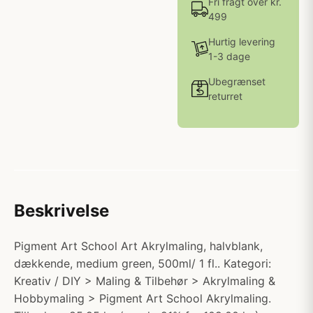
Fri fragt over kr.
499
Hurtig levering
1-3 dage
Ubegrænset
returret
Beskrivelse
Pigment Art School Art Akrylmaling, halvblank,
dækkende, medium green, 500ml/ 1 fl.. Kategori:
Kreativ / DIY > Maling & Tilbehør > Akrylmaling &
Hobbymaling > Pigment Art School Akrylmaling.