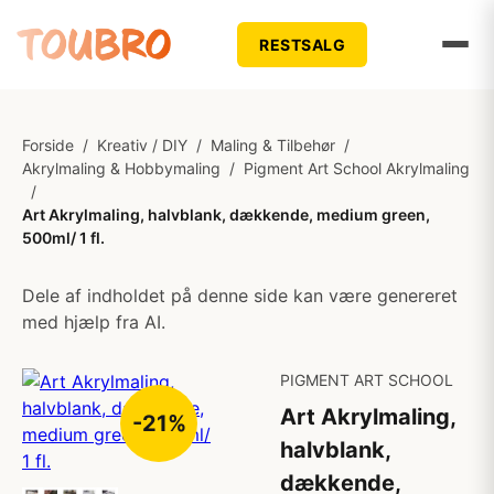
RESTSALG
Forside
/
Kreativ / DIY
/
Maling & Tilbehør
/
Akrylmaling & Hobbymaling
/
Pigment Art School Akrylmaling
/
Art Akrylmaling, halvblank, dækkende, medium green,
500ml/ 1 fl.
Dele af indholdet på denne side kan være genereret
med hjælp fra AI.
PIGMENT ART SCHOOL
Art Akrylmaling,
-21%
halvblank,
dækkende,