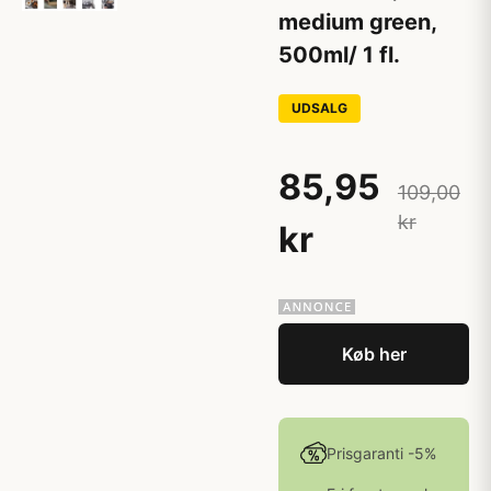
medium green,
500ml/ 1 fl.
UDSALG
85,95
109,00
kr
kr
Køb her
Prisgaranti -5%