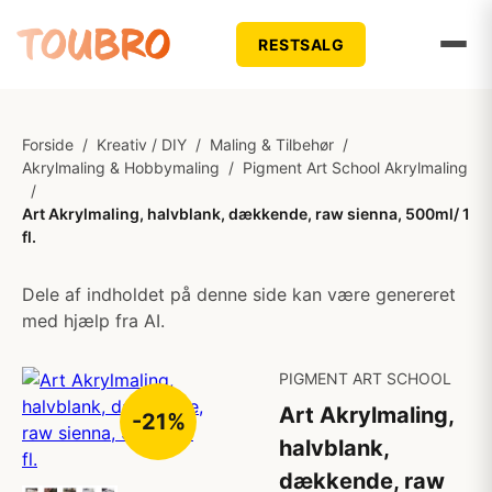
RESTSALG
Forside
/
Kreativ / DIY
/
Maling & Tilbehør
/
Akrylmaling & Hobbymaling
/
Pigment Art School Akrylmaling
/
Art Akrylmaling, halvblank, dækkende, raw sienna, 500ml/ 1
fl.
Dele af indholdet på denne side kan være genereret
med hjælp fra AI.
PIGMENT ART SCHOOL
Art Akrylmaling,
-21%
halvblank,
dækkende, raw