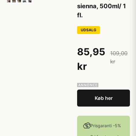
sienna, 500ml/ 1
fl.
UDSALG
85,95
109,00
kr
kr
Køb her
Prisgaranti -5%