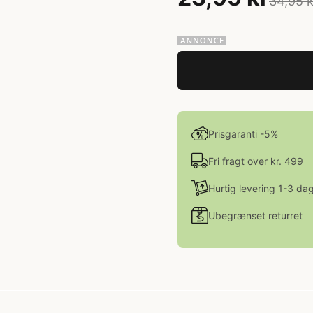
34,95 k
Prisgaranti -5%
Fri fragt over kr. 499
Hurtig levering 1-3 da
Ubegrænset returret