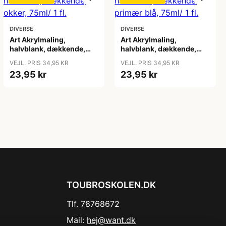
DIVERSE
DIVERSE
Art Akrylmaling,
Art Akrylmaling,
halvblank, dækkende,
halvblank, dækkende,
okker, 75ml/ 1 fl.
primær blå, 75ml/ 1 fl.
VEJL. PRIS 34,95 KR
VEJL. PRIS 34,95 KR
23,95 kr
23,95 kr
TOUBROSKOLEN.DK
Tlf. 78768672
Mail:
hej@want.dk