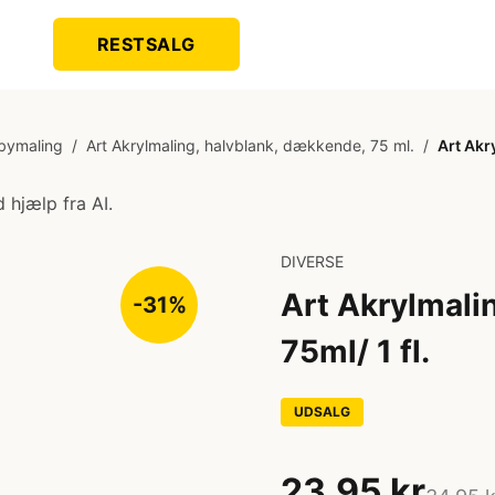
RESTSALG
bymaling
/
Art Akrylmaling, halvblank, dækkende, 75 ml.
/
Art Akr
 hjælp fra AI.
DIVERSE
Art Akrylmali
-31%
75ml/ 1 fl.
UDSALG
23,95 kr