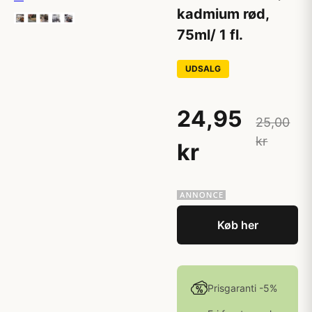
kadmium rød,
75ml/ 1 fl.
UDSALG
24,95
25,00
kr
kr
Køb her
Prisgaranti -5%