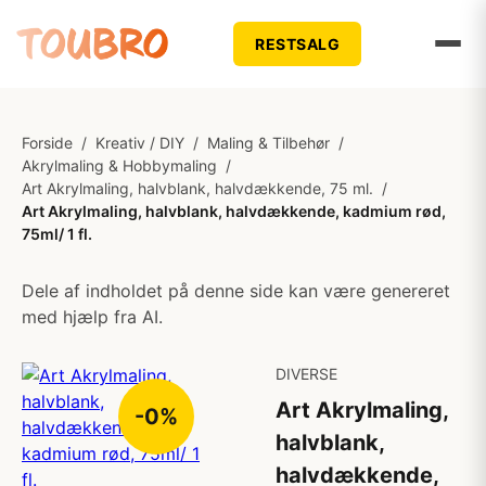
RESTSALG
Forside
/
Kreativ / DIY
/
Maling & Tilbehør
/
Akrylmaling & Hobbymaling
/
Art Akrylmaling, halvblank, halvdækkende, 75 ml.
/
Art Akrylmaling, halvblank, halvdækkende, kadmium rød,
75ml/ 1 fl.
Dele af indholdet på denne side kan være genereret
med hjælp fra AI.
DIVERSE
Art Akrylmaling,
-0%
halvblank,
halvdækkende,