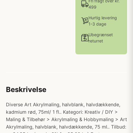
Fri fragt over kr.
499
Hurtig levering
1-3 dage
Ubegrænset
returret
Beskrivelse
Diverse Art Akrylmaling, halvblank, halvdækkende,
kadmium rød, 75ml/ 1 fl.. Kategori: Kreativ / DIY >
Maling & Tilbehør > Akrylmaling & Hobbymaling > Art
Akrylmaling, halvblank, halvdækkende, 75 ml.. Tilbud: