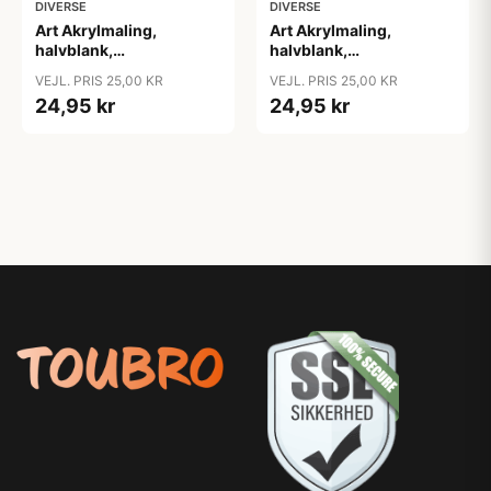
DIVERSE
DIVERSE
Art Akrylmaling,
Art Akrylmaling,
halvblank,
halvblank,
halvdækkende, orange,
halvdækkende, primær
VEJL. PRIS 25,00 KR
VEJL. PRIS 25,00 KR
75ml/ 1 fl.
gul, 75ml/ 1 fl.
24,95 kr
24,95 kr