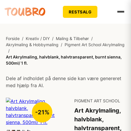
RESTSALG
Forside
/
Kreativ / DIY
/
Maling & Tilbehør
/
Akrylmaling & Hobbymaling
/
Pigment Art School Akrylmaling
/
Art Akrylmaling, halvblank, halvtransparent, burnt sienna,
500ml/ 1 fl.
Dele af indholdet på denne side kan være genereret
med hjælp fra AI.
PIGMENT ART SCHOOL
Art Akrylmaling,
-21%
halvblank,
halvtransparent,