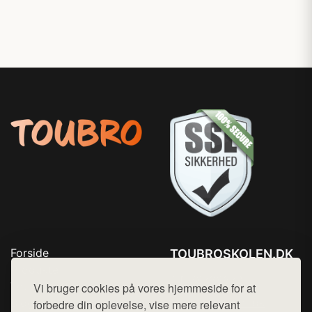
Forside
TOUBROSKOLEN.DK
Produkter
Tlf. 78768672
Top Rabatter
Vi bruger cookies på vores hjemmeside for at
Mail:
hej@want.dk
Blog
forbedre din oplevelse, vise mere relevant