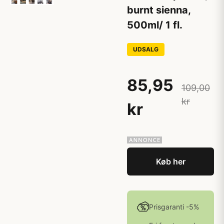
burnt sienna,
500ml/ 1 fl.
UDSALG
85,95
109,00
kr
kr
Køb her
Prisgaranti -5%