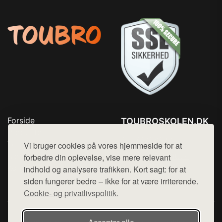
Forside
TOUBROSKOLEN.DK
Produkter
Tlf. 78768672
Top Rabatter
Vi bruger cookies på vores hjemmeside for at
Mail:
hej@want.dk
Blog
forbedre din oplevelse, vise mere relevant
Kontakt
indhold og analysere trafikken. Kort sagt: for at
Cookie- og privatlivspolitik
siden fungerer bedre – ikke for at være irriterende.
Cookie- og privatlivspolitik.
Denne side er en del af want.dk, der udgiver en række