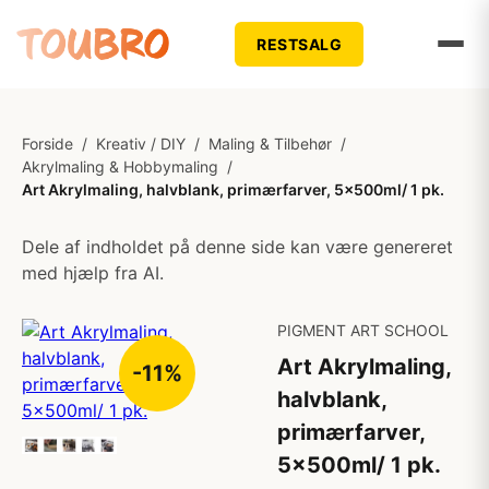
RESTSALG
Forside
/
Kreativ / DIY
/
Maling & Tilbehør
/
Akrylmaling & Hobbymaling
/
Art Akrylmaling, halvblank, primærfarver, 5x500ml/ 1 pk.
Dele af indholdet på denne side kan være genereret
med hjælp fra AI.
PIGMENT ART SCHOOL
Art Akrylmaling,
-11%
halvblank,
primærfarver,
5x500ml/ 1 pk.