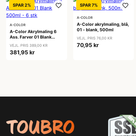
SPAR 2%
SPAR 7%
A-COLOR
A-Color akrylmaling, blå,
A-COLOR
01 - blank, 500ml
A-Color Akrylmaling 6
Ass. Farver 01 Blank
VEJL. PRIS 76,00 KR
500ml - 6 stk
70,95 kr
VEJL. PRIS 389,00 KR
381,95 kr