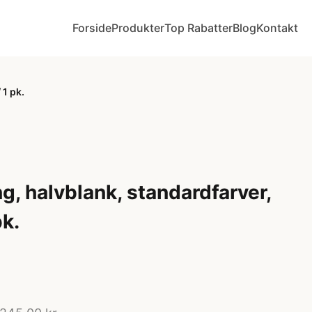
Forside
Produkter
Top Rabatter
Blog
Kontakt
 1 pk.
g, halvblank, standardfarver,
k.