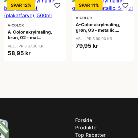
SPAR 12%
SPAR 11%
A-COLOR
A-Color akrylmaling,
A-COLOR
grøn, 03 - metallic,
A-Color akrylmaling,
500ml
brun, 02 - mat
VEJL. PRIS 90,00 KR
(plakatfarve), 500ml
79,95 kr
VEJL. PRIS 67,00 KR
58,95 kr
Forside
Produkter
Top Rabatter