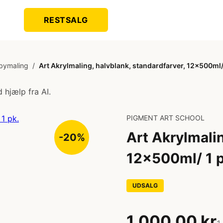
RESTSALG
bymaling
/
Art Akrylmaling, halvblank, standardfarver, 12x500ml/
 hjælp fra AI.
PIGMENT ART SCHOOL
Art Akrylmalin
-20%
12x500ml/ 1 p
UDSALG
1.000,00 kr