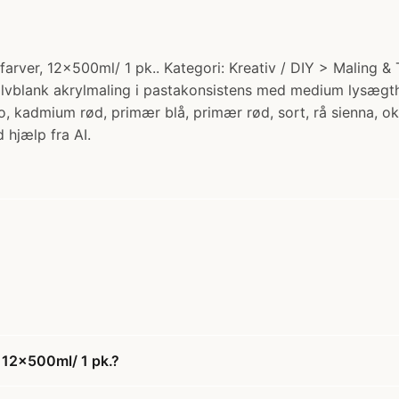
farver, 12x500ml/ 1 pk.. Kategori: Kreativ / DIY > Maling &
halvblank akrylmaling i pastakonsistens med medium lysægth
go, kadmium rød, primær blå, primær rød, sort, rå sienna, o
 hjælp fra AI.
, 12x500ml/ 1 pk.?