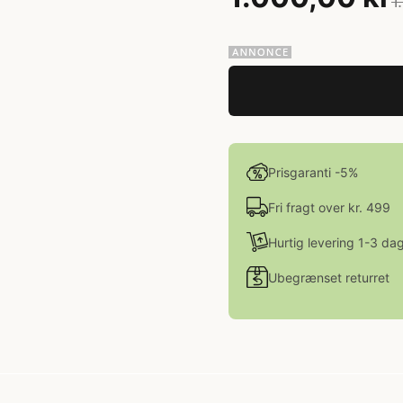
1
Prisgaranti -5%
Fri fragt over kr. 499
Hurtig levering 1-3 da
Ubegrænset returret