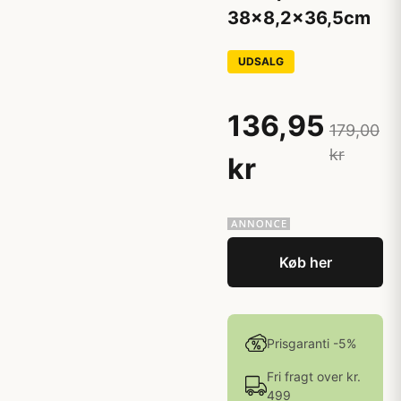
38x8,2x36,5cm
UDSALG
136,95
179,00
kr
kr
Køb her
Prisgaranti -5%
Fri fragt over kr.
499