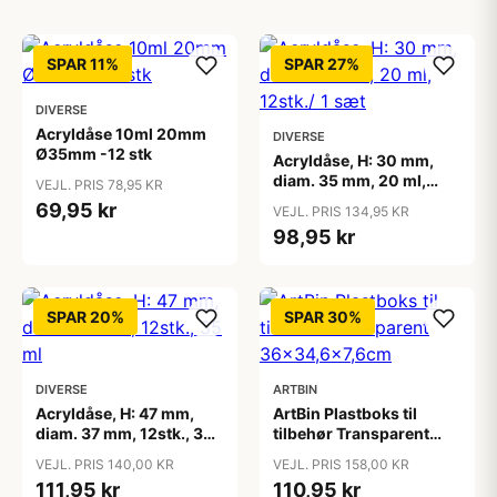
SPAR 11%
SPAR 27%
DIVERSE
Acryldåse 10ml 20mm
DIVERSE
Ø35mm -12 stk
Acryldåse, H: 30 mm,
diam. 35 mm, 20 ml,
VEJL. PRIS 78,95 KR
12stk./ 1 sæt
69,95 kr
VEJL. PRIS 134,95 KR
98,95 kr
SPAR 20%
SPAR 30%
DIVERSE
ARTBIN
Acryldåse, H: 47 mm,
ArtBin Plastboks til
diam. 37 mm, 12stk., 35
tilbehør Transparent
ml
36x34,6x7,6cm
VEJL. PRIS 140,00 KR
VEJL. PRIS 158,00 KR
111,95 kr
110,95 kr