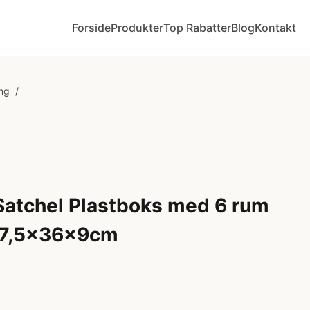
Forside
Produkter
Top Rabatter
Blog
Kontakt
ing
/
Satchel Plastboks med 6 rum
37,5x36x9cm