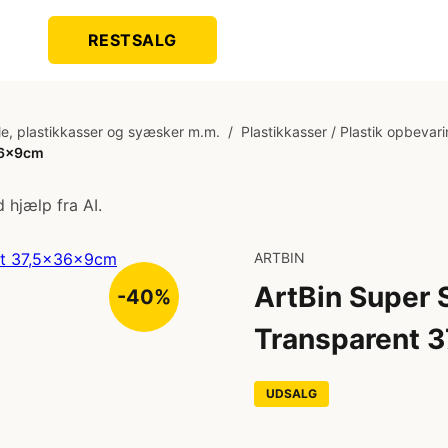
RESTSALG
le, plastikkasser og syæsker m.m.
/
Plastikkasser / Plastik opbevar
36x9cm
 hjælp fra AI.
ARTBIN
ArtBin Super 
-40%
Transparent 
UDSALG