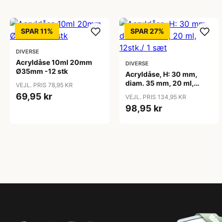
SPAR 11%
SPAR 27%
DIVERSE
Acryldåse 10ml 20mm
DIVERSE
Ø35mm -12 stk
Acryldåse, H: 30 mm,
diam. 35 mm, 20 ml,
VEJL. PRIS 78,95 KR
12stk./ 1 sæt
69,95 kr
VEJL. PRIS 134,95 KR
98,95 kr