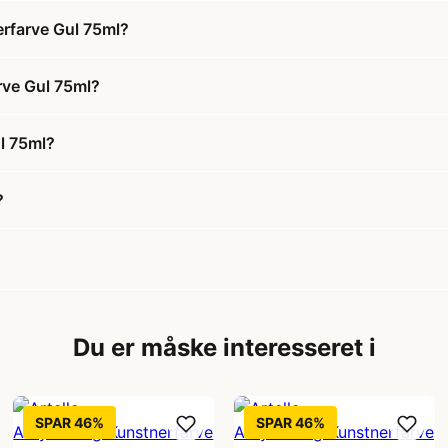
erfarve Gul 75ml?
arve Gul 75ml?
l 75ml?
?
Du er måske interesseret i
SPAR 46%
SPAR 46%