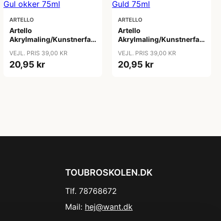
ARTELLO
ARTELLO
Artello
Artello
Akrylmaling/Kunstnerfarve
Akrylmaling/Kunstnerfarve
Gul okker 75ml
Guld 75ml
VEJL. PRIS 39,00 KR
VEJL. PRIS 39,00 KR
20,95 kr
20,95 kr
TOUBROSKOLEN.DK
Tlf. 78768672
Mail:
hej@want.dk