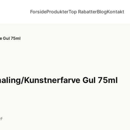
Forside
Produkter
Top Rabatter
Blog
Kontakt
e Gul 75ml
maling/Kunstnerfarve Gul 75ml
kr