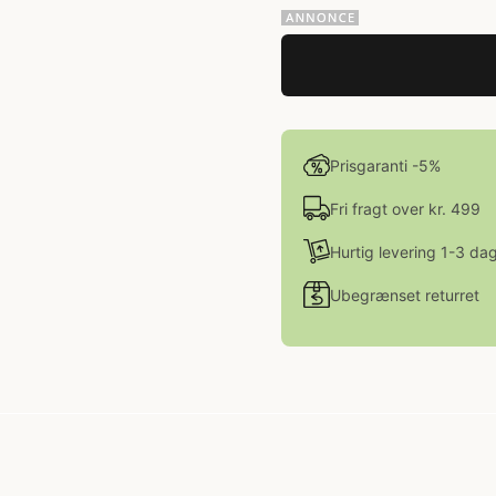
Prisgaranti -5%
Fri fragt over kr. 499
Hurtig levering 1-3 da
Ubegrænset returret