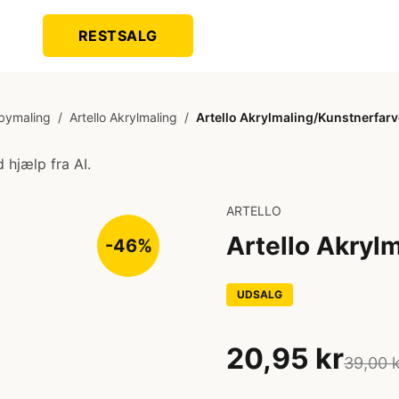
RESTSALG
bymaling
/
Artello Akrylmaling
/
Artello Akrylmaling/Kunstnerfarv
 hjælp fra AI.
ARTELLO
Artello Akryl
-46%
UDSALG
20,95 kr
39,00 