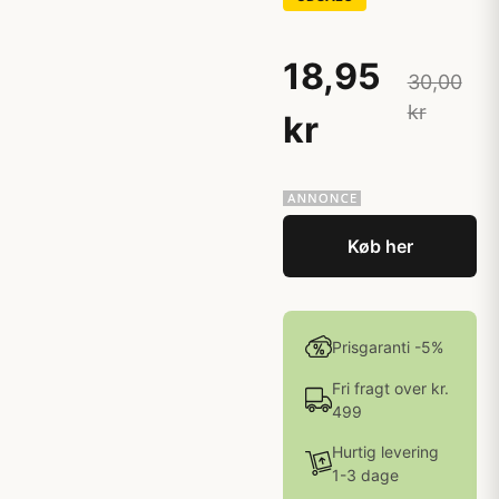
18,95
30,00
kr
kr
Køb her
Prisgaranti -5%
Fri fragt over kr.
499
Hurtig levering
1-3 dage