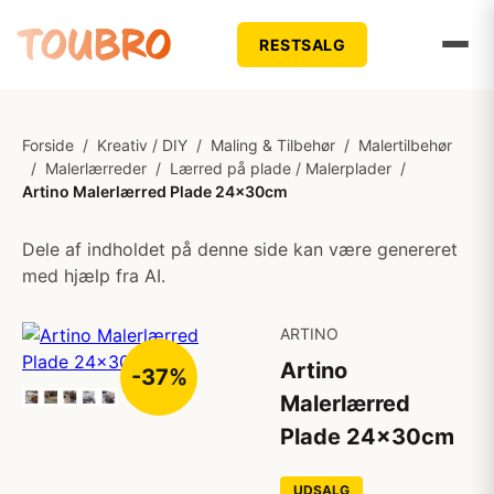
RESTSALG
Forside
/
Kreativ / DIY
/
Maling & Tilbehør
/
Malertilbehør
/
Malerlærreder
/
Lærred på plade / Malerplader
/
Artino Malerlærred Plade 24x30cm
Dele af indholdet på denne side kan være genereret
med hjælp fra AI.
ARTINO
Artino
-37%
Malerlærred
Plade 24x30cm
UDSALG