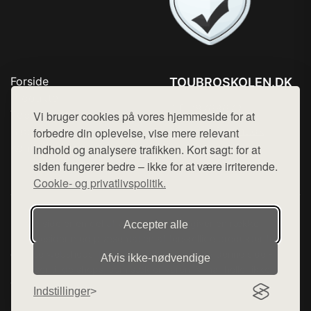
Forside
TOUBROSKOLEN.DK
Produkter
Tlf. 78768672
Top Rabatter
Vi bruger cookies på vores hjemmeside for at
Mail:
hej@want.dk
Blog
forbedre din oplevelse, vise mere relevant
Kontakt
indhold og analysere trafikken. Kort sagt: for at
Cookie- og privatlivspolitik
siden fungerer bedre – ikke for at være irriterende.
Cookie- og privatlivspolitik.
Denne side er en del af want.dk, der udgiver en række
Accepter alle
hjemmesider med præsentation af forskellige produkter fra
diverse webshops. Der sælges ikke varer fra denne side - vi
Afvis ikke‑nødvendige
henviser til de shops, som sælger varen. Vi har heller ikke
varerne på lager.
Indstillinger