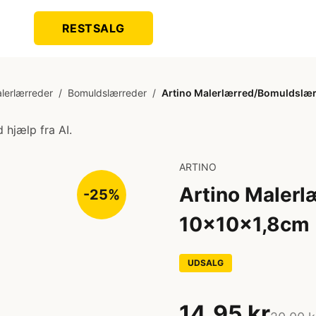
RESTSALG
lerlærreder
/
Bomuldslærreder
/
Artino Malerlærred/Bomuldslær
 hjælp fra AI.
ARTINO
Artino Maler
-25%
10x10x1,8cm
UDSALG
14,95 kr