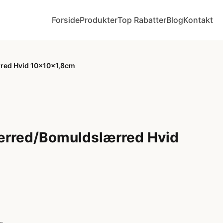
Forside
Produkter
Top Rabatter
Blog
Kontakt
red Hvid 10x10x1,8cm
lærred/Bomuldslærred Hvid