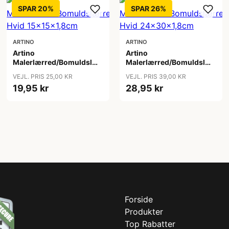
SPAR 20%
SPAR 26%
ARTINO
ARTINO
Artino
Artino
d
Malerlærred/Bomuldslærred
Malerlærred/Bomuldslærred
Hvid 15x15x1,8cm
Hvid 24x30x1,8cm
VEJL. PRIS 25,00 KR
VEJL. PRIS 39,00 KR
19,95 kr
28,95 kr
Forside
Produkter
Top Rabatter