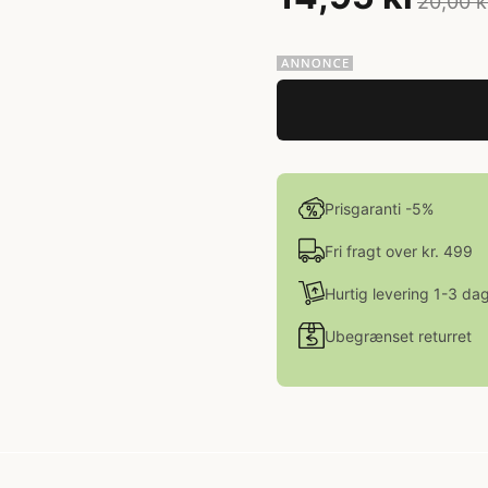
20,00 k
Prisgaranti -5%
Fri fragt over kr. 499
Hurtig levering 1-3 da
Ubegrænset returret